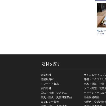
NGS
デッキ
建材を探す
建築材料
サイン＆ディスプ
建築用資材
外構・エクステリ
インテリア製品
土木・道路・公園
開口部材
ソフト関連・営業
工法・技術・システム
キッチン・バスル
震災・防火・災害対策製品
衛生設備機器
エコロジー関連
冷暖房・空調設備