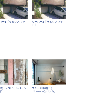
バー1【リュクスウッ
ルーバー2【リュクスウッ
ド】
材】トロピカルバーン
スチール製物干し
ド
「Hosuba(ホスバ)」