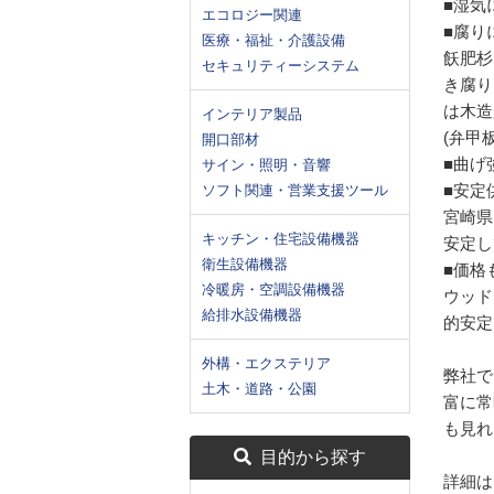
■湿気
エコロジー関連
■腐り
医療・福祉・介護設備
飫肥杉
セキュリティーシステム
き腐り
は木造
インテリア製品
(弁甲
開口部材
■曲げ
サイン・照明・音響
■安定
ソフト関連・営業支援ツール
宮崎県
キッチン・住宅設備機器
安定し
衛生設備機器
■価格
冷暖房・空調設備機器
ウッド
給排水設備機器
的安定
外構・エクステリア
弊社で
土木・道路・公園
富に常
も見れ
目的から探す
詳細は