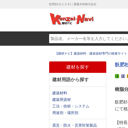
飫肥杉(オビスギ)｜齋藤木材株式会社
【建材ナビ】建築材料・建築資材専門の検索サイト
飫肥杉
建材を探す
建材用語から探す
樹脂
建築材料
建築用資材
飫肥杉
工法・技術・システム
にて植
用途別・場所別
【特長
震災・防火・災害対策製品