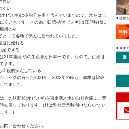
に強い
にくい
(オビスギ)は樹脂分を多く含んでいますので、水をはじ
■ 画像
にくい木です。その為、飫肥杉(オビスギ)は江戸時代に
船用の材
板)として各地で盛んに使われていました。
強度に優れる
■ 今す
供給できる
は31年連続 杉の生産量が日本一です。なので、供給は
てます。
も比較的安定している
ショックの有った2021年、2022年の時も、価格は比較
してました。
はこの飫肥杉(オビスギ)を東京新木場の自社倉庫に、豊
時在庫しております。(材は弊社営業時間中ならいつで
ます。)
お問い合わせください。