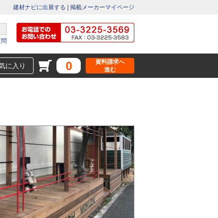
建材ナビに出展する
|
掲載メーカーマイページ
質問
資料請求へ
0
気に入り
進む