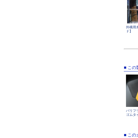
外構用
ド】
■ こ
バリフ
ゴムタ
■ こ