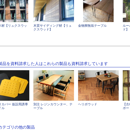
木材【リュクスウッ
木質サイディング材【リュ
金物脚無垢テーブル
ルー
クスウッド】
ド】
の製品を資料請求した人はこれらの製品も資料請求しています
リカバー 仮設用誘導
別注 レジンカウンター、テ
ヘリボウッド
【古
イル
ーブル
ボー
のカテゴリの他の製品