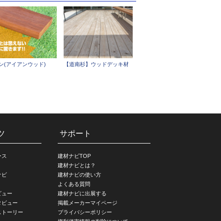
ン(アイアンウッド)
【道南杉】ウッドデッキ材
ツ
サポート
ース
建材ナビTOP
建材ナビとは？
ナビ
建材ナビの使い方
よくある質問
ビュー
建材ナビに出展する
タビュー
掲載メーカーマイページ
ストーリー
プライバシーポリシー