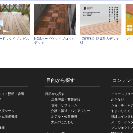
ハードウッド ノンビス
NGSハードウッド ブロック
【道南杉】防腐注入デッキ
ウリ
デッキ
材
目的から探す
コンテン
レイ・照明・音響
目的から探す
ニュースリリ
ア
店舗演出・商業施設
かたなび
住宅・リフォーム
ショールーム
支援ツール
介護・福祉・バリアフリー
すまいりんぐ
ーム設備機器
ホテル・公共施設
設計士インタ
大人のこだわり
メーカーイン
機器
プロジェクト