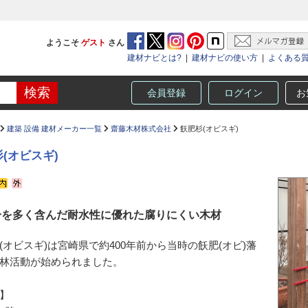
ようこそ
ゲスト
さん
建材ナビとは?
|
建材ナビの使い方
|
よくある
会員登録
ログイン
お
建築 設備 建材メーカー一覧
齋藤木材株式会社
飫肥杉(オビスギ)
(オビスギ)
分を多く含んだ耐水性に優れた腐りにくい木材
(オビスギ)は宮崎県で約400年前から当時の飫肥(オビ)藩
林活動が始められました。
】