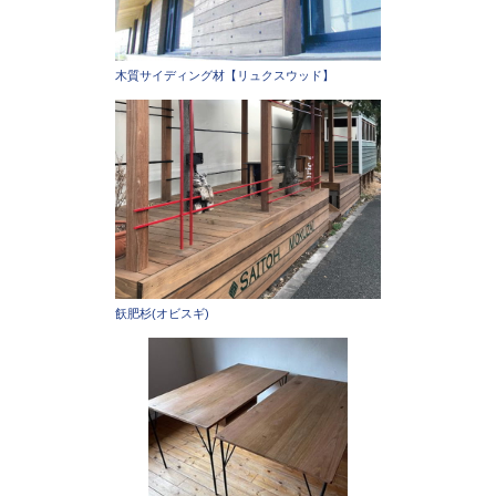
木質サイディング材【リュクスウッド】
飫肥杉(オビスギ)