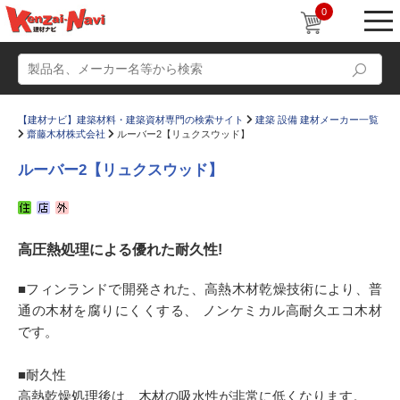
0
【建材ナビ】建築材料・建築資材専門の検索サイト
建築 設備 建材メーカー一覧
齋藤木材株式会社
ルーバー2【リュクスウッド】
ルーバー2【リュクスウッド】
動画
ショールーム
高圧熱処理による優れた耐久性!
かたなび
コラム
すまいリング
設計士インタビュー
■フィンランドで開発された、高熱木材乾燥技術により、普
通の木材を腐りにくくする、 ノンケミカル高耐久エコ木材
Q＆A
販売・施工代理店募集
です。
お気に入り
■耐久性
高熱乾燥処理後は、木材の吸水性が非常に低くなります。