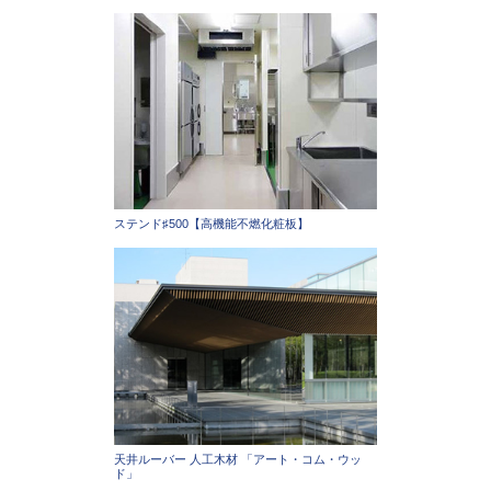
ステンド♯500【高機能不燃化粧板】
天井ルーバー 人工木材 「アート・コム・ウッ
ド」