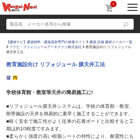
0
【建材ナビ】建築材料・建築資材専門の検索サイト
建築 設備 建材メーカー一覧
フクビ・リフォジュールアーキテクツ株式会社
教育施設向け リフォジュール
膜天井工法
教育施設向け リフォジュール 膜天井工法
動画
ショールーム
かたなび
コラム
学校体育館・教室等天井の簡易施工に!
すまいリング
設計士インタビュー
■リフォジュール膜天井システムは、学校の体育館・教室、
Q＆A
販売・施工代理店募集
附帯施設の天井を簡易的に素早く施工することができます。
■軽く安全で施工性がよく従来の石膏ボードと比較すると工
お気に入り
期は約1/3程度ですみます。
■柔らかく強度の高い樹脂シートの特性により、耐震性にも