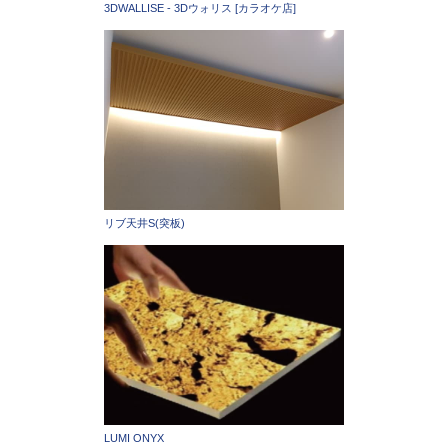
3DWALLISE - 3Dウォリス [カラオケ店]
リブ天井S(突板)
LUMI ONYX