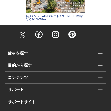
仮設テント「ATMOS / アトモス」NETIS登録番
号:QS-180051-A
建材を探す
目的から探す
コンテンツ
サポート
サポートサイト