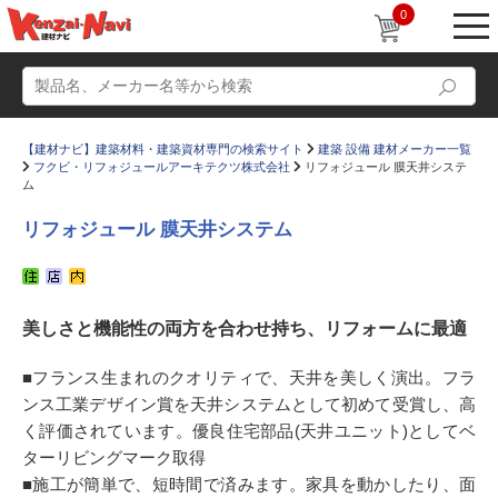
0
【建材ナビ】建築材料・建築資材専門の検索サイト
建築 設備 建材メーカー一覧
フクビ・リフォジュールアーキテクツ株式会社
リフォジュール 膜天井システ
ム
リフォジュール 膜天井システム
動画
ショールーム
かたなび
コラム
美しさと機能性の両方を合わせ持ち、リフォームに最適
すまいリング
設計士インタビュー
■フランス生まれのクオリティで、天井を美しく演出。フラ
Q＆A
販売・施工代理店募集
ンス工業デザイン賞を天井システムとして初めて受賞し、高
く評価されています。優良住宅部品(天井ユニット)としてベ
お気に入り
ターリビングマーク取得
■施工が簡単で、短時間で済みます。家具を動かしたり、面