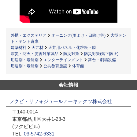
外構・エクステリア
オーニング(雨よけ・日除け等)
大型テン
ト・テント倉庫
建築材料
天井材
天井用パネル・化粧板・膜
震災・防火・災害対策製品
防災対策
防災対策(落下防止)
用途別・場所別
エンターテインメント
舞台・劇場設備
用途別・場所別
公共教育施設
体育館
会社情報
フクビ・リフォジュールアーキテクツ株式会社
〒140-0014
東京都品川区大井1-23-3
(フクビビル)
TEL:
03-5742-6331