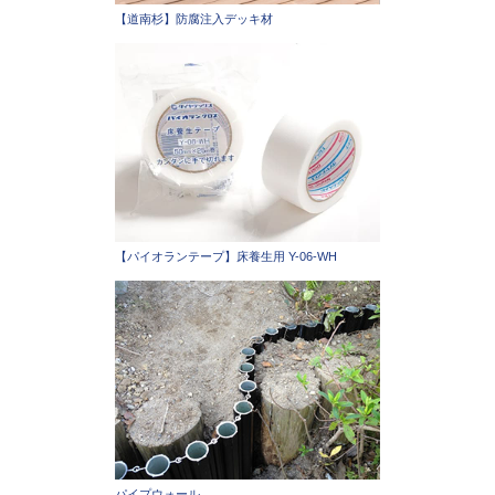
【道南杉】防腐注入デッキ材
【パイオランテープ】床養生用 Y-06-WH
パイプウォール