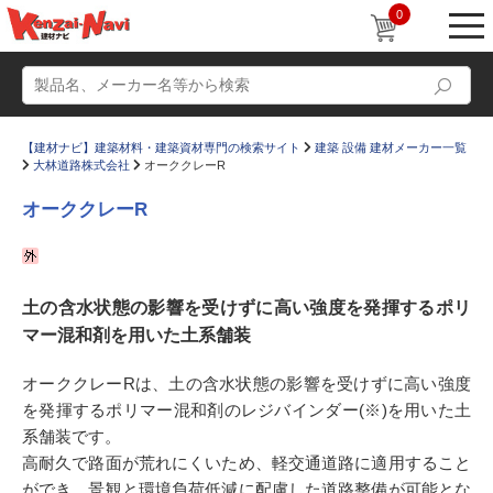
0
【建材ナビ】建築材料・建築資材専門の検索サイト
建築 設備 建材メーカー一覧
大林道路株式会社
オーククレーR
オーククレーR
動画
ショールーム
土の含水状態の影響を受けずに高い強度を発揮するポリ
かたなび
コラム
マー混和剤を用いた土系舗装
すまいリング
設計士インタビュー
オーククレーRは、土の含水状態の影響を受けずに高い強度
Q＆A
販売・施工代理店募集
を発揮するポリマー混和剤のレジバインダー(※)を用いた土
お気に入り
系舗装です。
高耐久で路面が荒れにくいため、軽交通道路に適用すること
ができ、景観と環境負荷低減に配慮した道路整備が可能とな