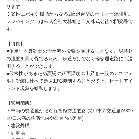
ります。
※変性エポキシ樹脂からなる2液混合型のポリマー混和剤。
レジバインダーは株式会社大林組と三光株式会社の開発品で
す。
【特長】
■使用する真砂土の含水率の影響を受けることなく、舗装材
の強度を高く保てるため、歩道だけでなく軽交通道路にも適
用することができます。
■保水性があるため夏場の路面温度の上昇を一般のアスファ
ルト舗装に比べて最大18℃抑制することができ、ヒートアイ
ランド現象を緩和します。
【適用箇所】
・車両の交通量が限られる軽交通道路(乗用車の交通量が300
台/日未満の住宅地内や公園内の道路)
・建築外構
・駐車場