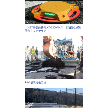
【NETIS登録番号:KT-230040-A】【路面点滅誘
導灯】ミチテラ®
IH式舗装撤去工法