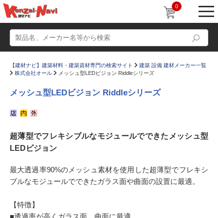
0
【建材ナビ】建築材料・建築資材専門の検索サイト
建築 設備 建材メーカー一覧
株式会社オール
メッシュ型LEDビジョン Riddleシリーズ
メッシュ型LEDビジョン Riddleシリーズ
動画
ショールーム
超薄型でフレキシブルなモジュールでできたメッシュ型
かたなび
コラム
LEDビジョン
すまいリング
設計士インタビュー
最大透過率90%のメッシュ素材を使用した超薄型でフレキシ
Q＆A
販売・施工代理店募集
ブルなモジュールでできたガラス面や曲面の設置に最適。
お気に入り
【特徴】
■透過率が高くガラス面、曲面に最適