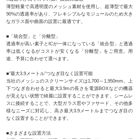
薄型軽量で高透明度のメッシュ素材を使用し、超薄型で最大
90%の透過率があり、フレキシブルなモジュールのため大き
なガラス面や曲面の設置に最適です。
■「統合型」と「分離型」
透過率が高い素子とICが一体になっている「統合型」と透過
率は低くなるがコストが安くなる「分離型」をご用意。用
途、予算に合わせて選べます。
■"最大3.9メートル"つなぎ目なく設置可能
当社のメッシュのスクリーンサイズは1,700～1,950mm。上
下つなぎ合わせると最大3.9mの長さを電源BOXなどの機器
が見えない状態で綺麗に設置することができます。シームレ
スに接続することで、大型ガラス窓やファサード、その他多
様なニーズに対応し、高さ最大3.9メートルまでつなぎ目の
なく設置することができます。
■さまざまな設置方法