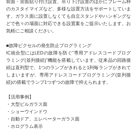
前面・背面貼り付け設置、吊り下げ設置のほかにフレーム枠
のカスタイマイズなど、多様な設置方法をサポートしていま
す。ガラス面に設置しなくても自立スタンドやハンギングな
どで色々の場面に対応できる設置案をご提示いたします。お
気軽にご相談ください。
■故障ピクセルの発生防止プログラミング
IC統合型にはLEDの故障を防ぐ"専用アドレスコードプログ
ラミング(並列接続)"機能を搭載しています。従来品の回路接
続は直列型で、1つのランプがきれると1列毎ランプがきれて
しまいますが、専用アドレスコードプログラミング(並列接
続)の搭載でランプ1つずつの故障で抑えられます。
【活用事例】
・大型ビルガラス面
・ショーウインドウ
・自動ドア、エレベーターガラス面
・ホログラム表示