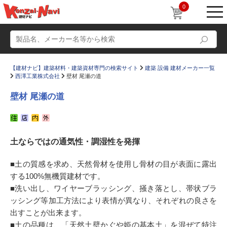
0
【建材ナビ】建築材料・建築資材専門の検索サイト
建築 設備 建材メーカー一覧
西澤工業株式会社
壁材 尾瀬の道
壁材 尾瀬の道
動画
ショールーム
土ならではの通気性・調湿性を発揮
かたなび
コラム
すまいリング
設計士インタビュー
■土の質感を求め、天然骨材を使用し骨材の目が表面に露出
する100%無機質建材です。
Q＆A
販売・施工代理店募集
■洗い出し、ワイヤーブラッシング、掻き落とし、帯状ブラ
お気に入り
ッシング等加工方法により表情が異なり、それぞれの良さを
出すことが出来ます。
■土の品種は、「天然土壁かぐや姫の基本土」を混ぜて特注