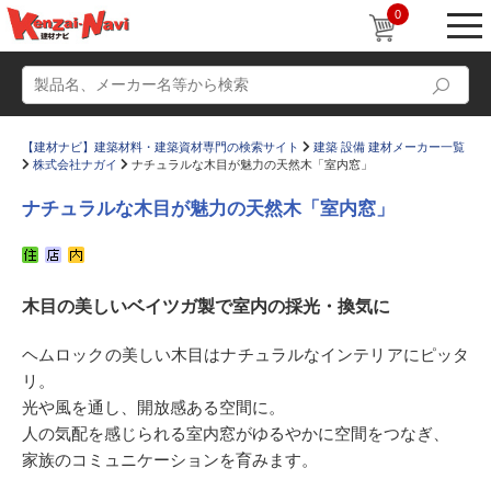
0
【建材ナビ】建築材料・建築資材専門の検索サイト
建築 設備 建材メーカー一覧
株式会社ナガイ
ナチュラルな木目が魅力の天然木「室内窓」
ナチュラルな木目が魅力の天然木「室内窓」
動画
ショールーム
木目の美しいベイツガ製で室内の採光・換気に
かたなび
コラム
すまいリング
設計士インタビュー
ヘムロックの美しい木目はナチュラルなインテリアにピッタ
リ。
Q＆A
販売・施工代理店募集
光や風を通し、開放感ある空間に。
お気に入り
人の気配を感じられる室内窓がゆるやかに空間をつなぎ、
家族のコミュニケーションを育みます。