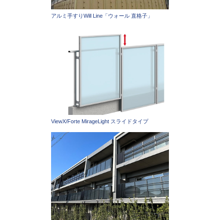
アルミ手すりWill Line「ウォール 直格子」
ViewX/Forte MirageLight スライドタイプ