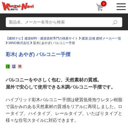
0
【建材ナビ】建築材料・建築資材専門の検索サイト
建築 設備 建材メーカー一覧
MINO株式会社
彩木( あやぎ) バルコニー手摺
彩木( あやぎ) バルコニー手摺
動画
ショールーム
バルコニーをやさしく包む、天然素材の質感。
かたなび
コラム
屋外で安心して使用できる木調バルコニー手摺です。
すまいリング
設計士インタビュー
ハイブリッド彩木バルコニー手摺は硬質低発泡ウレタン樹脂
Q＆A
販売・施工代理店募集
で温かみのある天然素材の質感をリアルに再現しました。ロ
お気に入り
ータイプ、ハイタイプ、レールタイプ、いたばりタイプと
様々な住宅スタイルに対応できます。