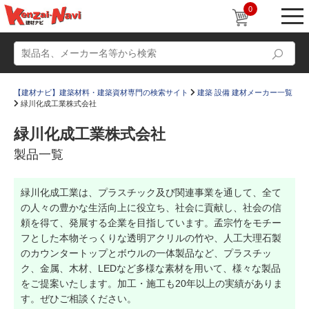
0
【建材ナビ】建築材料・建築資材専門の検索サイト
建築 設備 建材メーカー一覧
緑川化成工業株式会社
緑川化成工業株式会社
製品一覧
動画
ショールーム
緑川化成工業は、プラスチック及び関連事業を通して、全て
かたなび
コラム
の人々の豊かな生活向上に役立ち、社会に貢献し、社会の信
すまいリング
設計士インタビュー
頼を得て、発展する企業を目指しています。孟宗竹をモチー
フとした本物そっくりな透明アクリルの竹や、人工大理石製
Q＆A
販売・施工代理店募集
のカウンタートップとボウルの一体製品など、プラスチッ
ク、金属、木材、LEDなど多様な素材を用いて、様々な製品
お気に入り
をご提案いたします。加工・施工も20年以上の実績がありま
す。ぜひご相談ください。