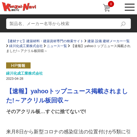
0
【建材ナビ】建築材料・建築資材専門の検索サイト
建築 設備 建材メーカー一覧
緑川化成工業株式会社
ニュース一覧
【速報】yahooトップニュース掲載され
ました!～アクリル板回収～
緑川化成工業株式会社
動画
ショールーム
2023-04-28
かたなび
コラム
【速報】yahooトップニュース掲載されまし
すまいリング
設計士インタビュー
た!～アクリル板回収～
Q＆A
販売・施工代理店募集
そのアクリル板…すぐに捨てないで!
お気に入り
来月8日から新型コロナの感染症法の位置付けが5類に引