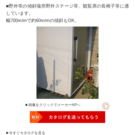
■野外等の傾斜場所野外ステージ等、観覧席の長椅子等に適
しています。
幅700m/mで約60m/mの傾斜もOK。
■ 画像をクリックでメーカーHPへ
■ 今すぐカタログを見る