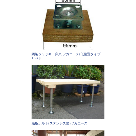
鋼製ジャッキー床束 ツカエース(低位置タイプ
TK30)
底板ボルト(ステンレス製)ツカエース