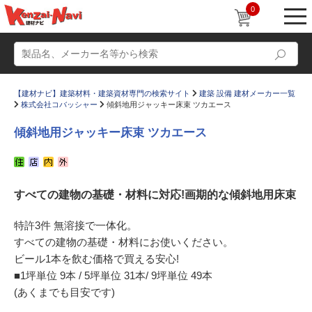
0
【建材ナビ】建築材料・建築資材専門の検索サイト
建築 設備 建材メーカー一覧
株式会社コバッシャー
傾斜地用ジャッキー床束 ツカエース
傾斜地用ジャッキー床束 ツカエース
動画
ショールーム
すべての建物の基礎・材料に対応!画期的な傾斜地用床束
かたなび
コラム
すまいリング
設計士インタビュー
特許3件 無溶接で一体化。
すべての建物の基礎・材料にお使いください。
Q＆A
販売・施工代理店募集
ビール1本を飲む価格で買える安心!
お気に入り
■1坪単位 9本 / 5坪単位 31本/ 9坪単位 49本
(あくまでも目安です)