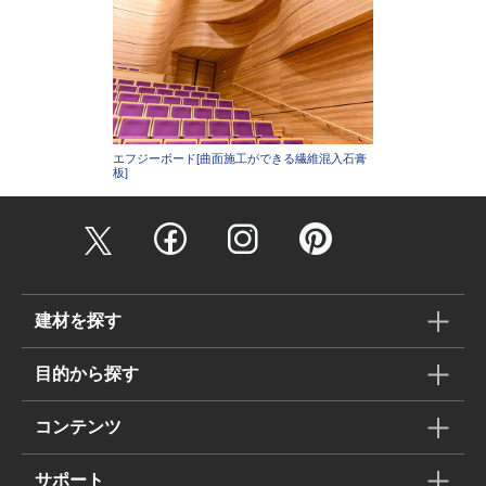
エフジーボード[曲面施工ができる繊維混入石膏
板]
建材を探す
目的から探す
コンテンツ
サポート