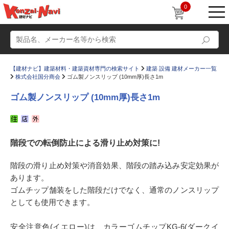
0
【建材ナビ】建築材料・建築資材専門の検索サイト
建築 設備 建材メーカー一覧
株式会社国分商会
ゴム製ノンスリップ (10mm厚)長さ1m
ゴム製ノンスリップ (10mm厚)長さ1m
動画
ショールーム
階段での転倒防止による滑り止め対策に!
かたなび
コラム
すまいリング
設計士インタビュー
階段の滑り止め対策や消音効果、階段の踏み込み安定効果が
あります。
Q＆A
販売・施工代理店募集
ゴムチップ舗装をした階段だけでなく、通常のノンスリップ
お気に入り
としても使用できます。
安全注意色(イエロー)は、カラーゴムチップKG-6(ダークイ