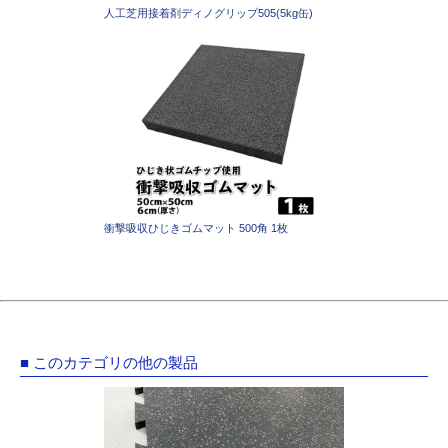
人工芝用接着剤ディノグリップ505(5kg缶)
衝撃吸収ひじきゴムマット 500角 1枚
■ このカテゴリの他の製品