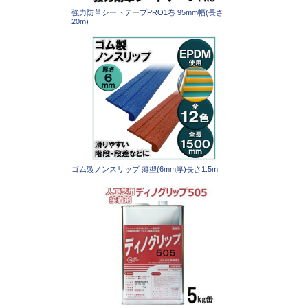
強力防草シートテープPRO1巻 95mm幅(長さ
20m)
ゴム製ノンスリップ 薄型(6mm厚)長さ1.5m