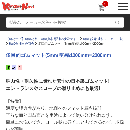
0
【建材ナビ】建築材料・建築資材専門の検索サイト
建築 設備 建材メーカー一覧
株式会社国分商会
多目的ゴムマット(5mm厚)幅1000mm×2000mm
多目的ゴムマット(5mm厚)幅1000mm×2000mm
動画
ショールーム
弾力性・耐久性に優れた安心の日本製ゴムマット!
かたなび
コラム
エントランスやスロープの滑り止めにも最適!
すまいリング
設計士インタビュー
【特徴】
Q＆A
販売・施工代理店募集
適度な弾力性があり、地面へのフィット感も抜群!
お気に入り
平らな面と凹凸面とを用途によって使い分けられます。
簡単に水洗いでき、ロール状に巻くこともできるので、取扱
いが簡単!