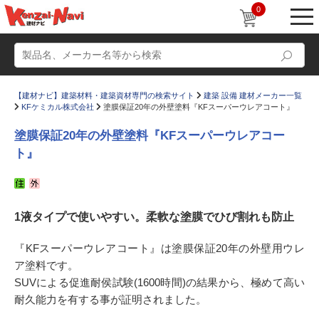
0
【建材ナビ】建築材料・建築資材専門の検索サイト
建築 設備 建材メーカー一覧
KFケミカル株式会社
塗膜保証20年の外壁塗料『KFスーパーウレアコート』
塗膜保証20年の外壁塗料『KFスーパーウレアコー
ト』
動画
ショールーム
かたなび
コラム
1液タイプで使いやすい。柔軟な塗膜でひび割れも防止
すまいリング
設計士インタビュー
『KFスーパーウレアコート』は塗膜保証20年の外壁用ウレ
Q＆A
販売・施工代理店募集
ア塗料です。
お気に入り
SUVによる促進耐侯試験(1600時間)の結果から、極めて高い
耐久能力を有する事が証明されました。