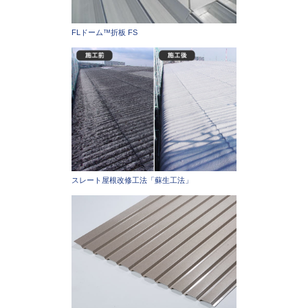
FLドーム™折板 FS
スレート屋根改修工法「蘇生工法」