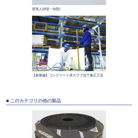
壁美人(R型・W型)
【倉庫編】コンクリート床スラブ沈下修正工法
■ このカテゴリの他の製品