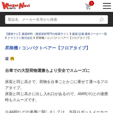
0
【建材ナビ】建築材料・建築資材専門の検索サイト
建築 設備 建材メーカー一覧
クマリフト株式会社
昇降機 / コンパクトベアー【フロアタイプ】
昇降機 / コンパクトベアー【フロアタイプ】
動画
ショールーム
台車での大型荷物運搬もより安全でスムーズに
かたなび
コラム
すまいリング
設計士インタビュー
床面と同じ高さで、荷物を台車ごとかごに乗せて運べるフロ
アタイプ。
Q＆A
販売・施工代理店募集
床面と同じ高さに出し入れ口があるので、AMR(※)との連携
お気に入り
時もスムーズです。
※AMRなどの連携に関しましては、当該ロボットメーカー