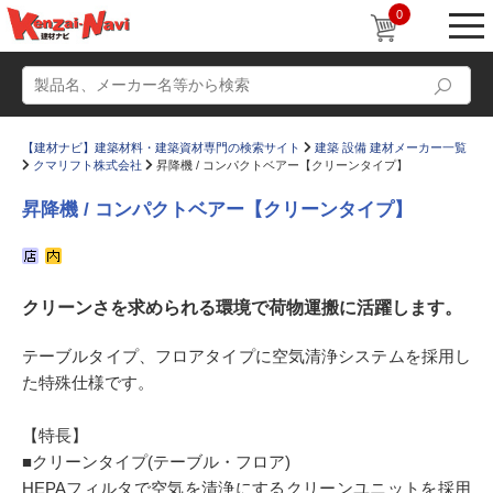
0
【建材ナビ】建築材料・建築資材専門の検索サイト
建築 設備 建材メーカー一覧
クマリフト株式会社
昇降機 / コンパクトベアー【クリーンタイプ】
昇降機 / コンパクトベアー【クリーンタイプ】
動画
ショールーム
クリーンさを求められる環境で荷物運搬に活躍します。
かたなび
コラム
すまいリング
設計士インタビュー
テーブルタイプ、フロアタイプに空気清浄システムを採用し
た特殊仕様です。
Q＆A
販売・施工代理店募集
お気に入り
【特長】
■クリーンタイプ(テーブル・フロア)
HEPAフィルタで空気を清浄にするクリーンユニットを採用