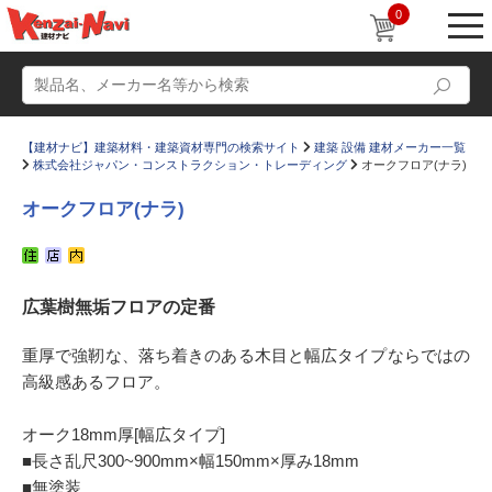
0
【建材ナビ】建築材料・建築資材専門の検索サイト
建築 設備 建材メーカー一覧
株式会社ジャパン・コンストラクション・トレーディング
オークフロア(ナラ)
オークフロア(ナラ)
動画
ショールーム
広葉樹無垢フロアの定番
かたなび
コラム
すまいリング
設計士インタビュー
重厚で強靭な、落ち着きのある木目と幅広タイプならではの
高級感あるフロア。
Q＆A
販売・施工代理店募集
お気に入り
オーク18mm厚[幅広タイプ]
■長さ乱尺300~900mm×幅150mm×厚み18mm
■無塗装