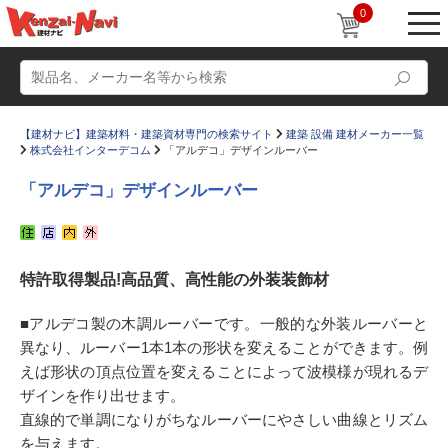
0
【建材ナビ】建築材料・建築資材専門の検索サイト
建築 設備 建材メーカー一覧
株式会社インターデコム
「アルデコ」デザインルーバー
「アルデコ」デザインルーバー
動画
ショールーム
特許取得製品!高品質、高性能の外装装飾材
かたなび
コラム
すまいリング
設計士インタビュー
■アルデコ製の木調ルーバーです。一般的な外装ルーバーと
異なり、ルーバー1本1本の形状を変えることができます。例
Q＆A
販売・施工代理店募集
えば形状の頂点位置を変えることによって波模様が現れるデ
お気に入り
ザインを作り出せます。
直線的で単調になりがちなルーバーにやさしい曲線とリズム
を与えます。