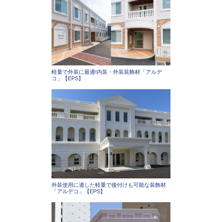
軽量で外装に最適!内装・外装装飾材「アルデ
コ」【EPS】
外装使用に適した軽量で後付けも可能な装飾材
「アルデコ」【EPS】