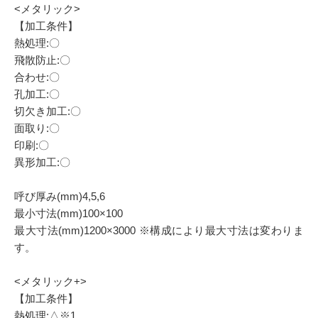
<メタリック>
【加工条件】
熱処理:〇
飛散防止:〇
合わせ:〇
孔加工:〇
切欠き加工:〇
面取り:〇
印刷:〇
異形加工:〇
呼び厚み(mm)4,5,6
最小寸法(mm)100×100
最大寸法(mm)1200×3000 ※構成により最大寸法は変わりま
す。
<メタリック+>
【加工条件】
熱処理:△※1