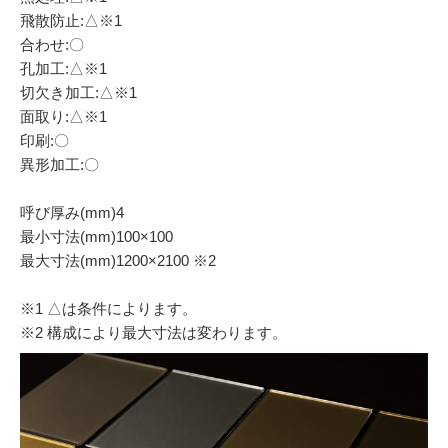
飛散防止:△※1
合わせ:〇
孔加工:△※1
切欠き加工:△※1
面取り:△※1
印刷:〇
異形加工:〇
呼び厚み(mm)4
最小寸法(mm)100×100
最大寸法(mm)1200×2100 ※2
※1 △は条件によります。
※2 構成により最大寸法は変わります。