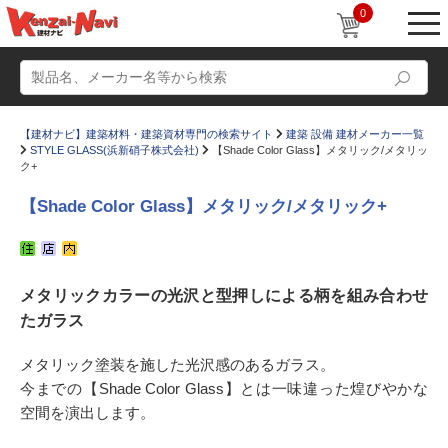
0
【建材ナビ】建築材料・建築資材専門の検索サイト
建築 設備 建材メーカー一覧
STYLE GLASS(浜新硝子株式会社)
【Shade Color Glass】メタリック/メタリッ
ク+
【Shade Color Glass】メタリック/メタリック+
動画
ショールーム
かたなび
コラム
メタリックカラーの光沢と型押しによる柄を組み合わせ
たガラス
すまいリング
設計士インタビュー
Q＆A
販売・施工代理店募集
メタリック塗装を施した光沢感のあるガラス。
今までの【Shade Color Glass】とは一味違った煌びやかな
お気に入り
空間を演出します。