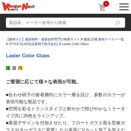
0
【建材ナビ】建築材料・建築資材専門の検索サイト
建築 設備 建材メーカー一覧
STYLE GLASS(浜新硝子株式会社)
Laster Color Glass
Laster Color Glass
動画
ショールーム
ご要望に応じて様々な表現が可能。
かたなび
コラム
すまいリング
設計士インタビュー
■合わせ硝子の接着層内にカラー層を設け、多数のカラーが
表現可能な製品です。
Q＆A
販売・施工代理店募集
■空間を彩るトランスタイプと鮮やかで煌びやかなミラータ
お気に入り
イプ共に26色をラインアップ。
■鹿器デザインを付加させたり、フロートガラス面を型板ガ
ラスやタぺガラスに変更したり表面にVカット加工を加えた