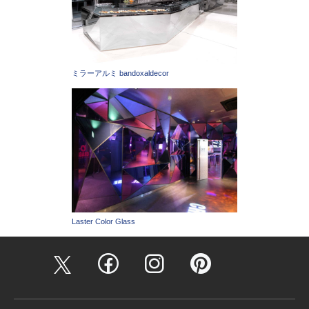
ミラーアルミ bandoxaldecor
Laster Color Glass