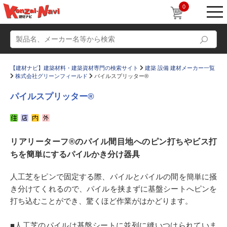
0
【建材ナビ】建築材料・建築資材専門の検索サイト
建築 設備 建材メーカー一覧
株式会社グリーンフィールド
パイルスプリッター®
パイルスプリッター®
動画
ショールーム
リアリーターフ®のパイル間目地へのピン打ちやビス打
かたなび
コラム
ちを簡単にするパイルかき分け器具
すまいリング
設計士インタビュー
人工芝をピンで固定する際、パイルとパイルの間を簡単に掻
Q＆A
販売・施工代理店募集
き分けてくれるので、パイルを挟まずに基盤シートへピンを
お気に入り
打ち込むことができ、驚くほど作業がはかどります。
■人工芝のパイルは基盤シートに並列に縫いつけられていま