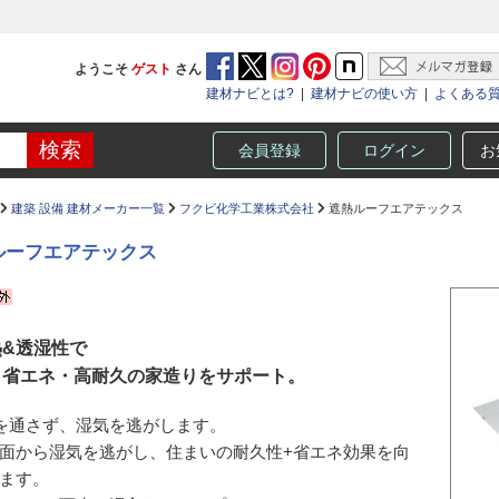
ようこそ
ゲスト
さん
建材ナビとは?
|
建材ナビの使い方
|
よくある
会員登録
ログイン
お
建築 設備 建材メーカー一覧
フクビ化学工業株式会社
遮熱ルーフエアテックス
ルーフエアテックス
熱&透湿性で
・省エネ・高耐久の家造りをサポート。
を通さず、湿気を逃がします。
面から湿気を逃がし、住まいの耐久性+省エネ効果を向
ます。