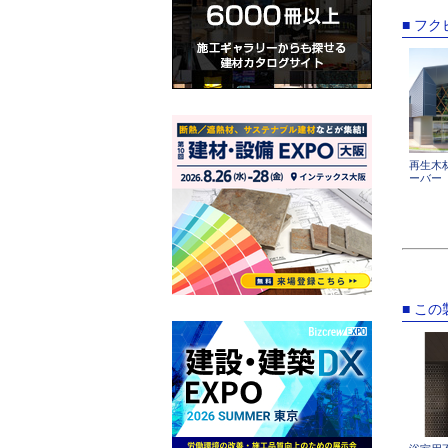
■ フ
再生木
ーバー
■ こ