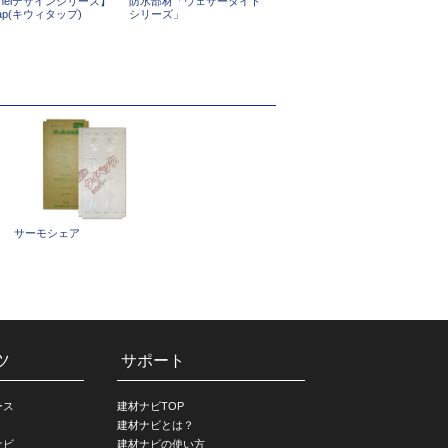
ʌneiデザインシリーズ】
防水部材「ウェザータイト
itap(キウィタップ)
シリーズ」
サーモシェア
ツ
サポート
ース
建材ナビTOP
建材ナビとは？
ナビ
建材ナビの使い方