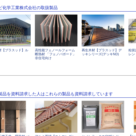
クビ化学工業株式会社の取扱製品
材【プラスッド】ル
高性能フェノールフォーム
再生木材【プラスッド】デ
粒状
断熱材 「フェノバボード」
ッキシリーズ(デッキND)
レン
非住宅向け
の製品を資料請求した人はこれらの製品も資料請求しています