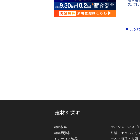
浴室用
スパネ
■ こ
建材を探す
建築材料
サイン＆ディスプ
建築用資材
外構・エクステリ
インテリア製品
土木・道路・公園