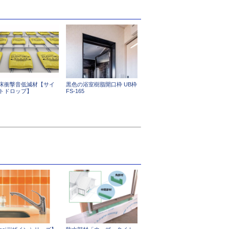
床衝撃音低減材【サイ
黒色の浴室樹脂開口枠 UB枠
トドロップ】
FS-165