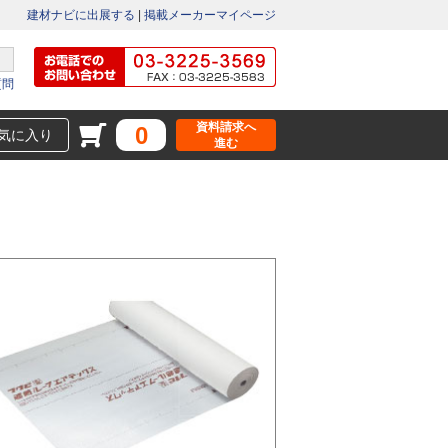
建材ナビに出展する
|
掲載メーカーマイページ
質問
資料請求へ
0
気に入り
進む