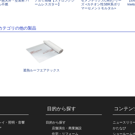
不燃天井・壁装材 バ
アルミ雨樋【ストロングシ
セメンテックスCMSシリー
【s
ル不燃
ームレスガター】
ズ <カチオン性SBR系ポリ
kiw
マーセメントモルタル>
のカテゴリの他の製品
遮熱ルーフエアテックス
目的から探す
コンテン
レイ・照明・音響
目的から探す
ニュースリリ
ア
店舗演出・商業施設
かたなび
住宅・リフォーム
ショールーム