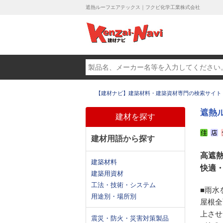
遮熱ルーフエアテックス｜フクビ化学工業株式会社
【建材ナビ】建築材料・建築資材専門の検索サイト
遮熱
建材を探す
建材用語から探す
高遮
建築材料
快適
建築用資材
工法・技術・システム
■雨水
用途別・場所別
屋根全
上させ
震災・防火・災害対策製品