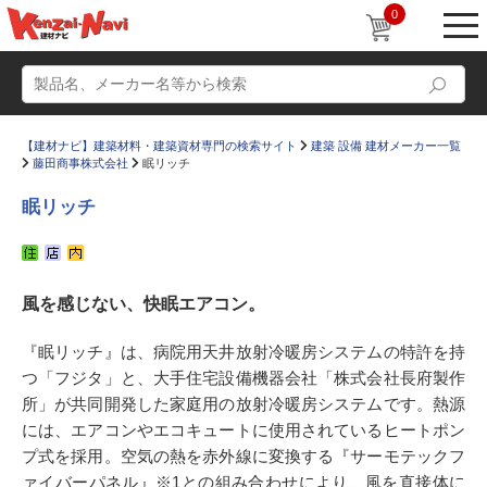
0
【建材ナビ】建築材料・建築資材専門の検索サイト
建築 設備 建材メーカー一覧
藤田商事株式会社
眠リッチ
眠リッチ
動画
ショールーム
風を感じない、快眠エアコン。
かたなび
コラム
すまいリング
設計士インタビュー
『眠リッチ』は、病院用天井放射冷暖房システムの特許を持
つ「フジタ」と、大手住宅設備機器会社「株式会社長府製作
Q＆A
販売・施工代理店募集
所」が共同開発した家庭用の放射冷暖房システムです。熱源
お気に入り
には、エアコンやエコキュートに使用されているヒートポン
プ式を採用。空気の熱を赤外線に変換する『サーモテックフ
ァイバーパネル』※1との組み合わせにより、風を直接体に