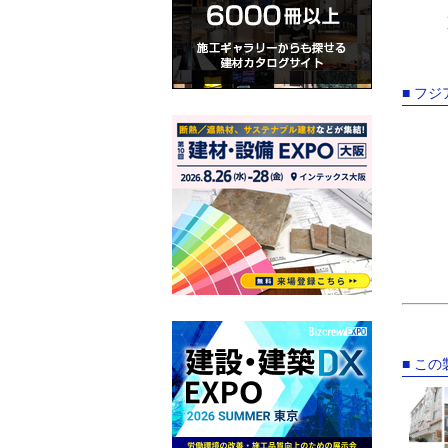
■ フ
■ こ