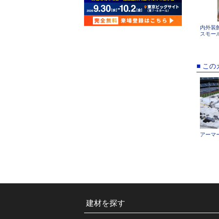
内外装
スモー
■ こ
アーマ
建材を探す