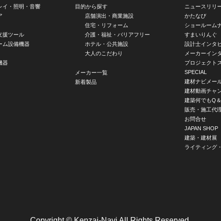
レイ・照明・音響
目的から探す
ニュースリリ
ア
店舗演出・商業施設
かたなび
住宅・リフォーム
ショールーム
支援ツール
介護・福祉・バリアフリー
すまいりんぐ
ーム設備機器
ホテル・公共施設
設計士インタ
大人のこだわり
メーカーイン
機器
プロジェクト
SPECIAL
メーカー一覧
建材ナビメー
新着製品
建材動画チャ
建築何でもQ＆
販売・施工代
お問合せ
JAPAN SHOP
建築・建材展
ライティング
Copyright © Kenzai-Navi All Rights Reserved.