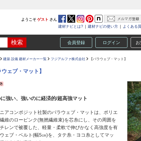
ようこそ
ゲスト
さん
建材ナビとは?
|
建材ナビの使い方
|
よくある
会員登録
ログイン
お
建築 設備 建材メーカー一覧
フジアルファ株式会社
【パラウェブ・マット】
ラウェブ・マット】
のに強い、強いのに経済的/超高強マット
ニアコンポジット社製のパラウェブ・マットは、ポリエ
繊維のローピンク(無撚繊維束)を芯糸にし、その周囲を
チレンで被覆した、軽量・柔軟で伸びかなく高強度を有
ウェブ・ベルト(幅5㎝)を、タテ糸・ヨコ糸としてマッ