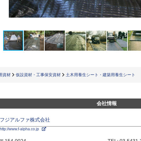
用資材
仮設資材・工事保安資材
土木用養生シート・建築用養生シート
会社情報
フジアルファ株式会社
http://www.f-alpha.co.jp