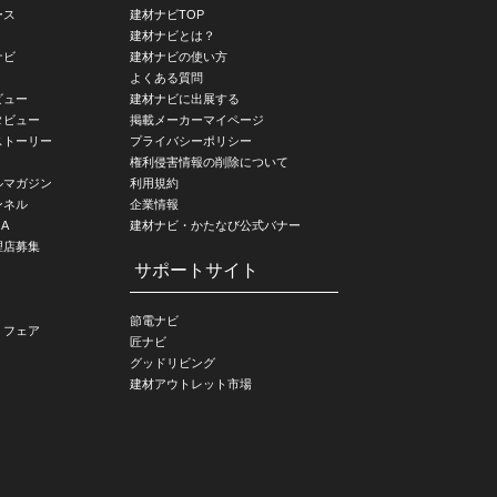
ース
建材ナビTOP
建材ナビとは？
ナビ
建材ナビの使い方
よくある質問
ビュー
建材ナビに出展する
タビュー
掲載メーカーマイページ
ストーリー
プライバシーポリシー
権利侵害情報の削除について
ルマガジン
利用規約
ンネル
企業情報
A
建材ナビ・かたなび公式バナー
理店募集
サポートサイト
節電ナビ
・フェア
匠ナビ
グッドリビング
建材アウトレット市場