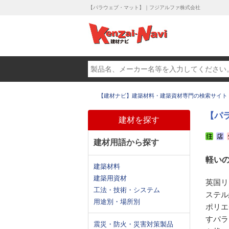
【パラウェブ・マット】｜フジアルファ株式会社
【建材ナビ】建築材料・建築資材専門の検索サイト
【パ
建材を探す
建材用語から探す
軽い
建築材料
建築用資材
英国リ
工法・技術・システム
ステル
用途別・場所別
ポリエ
すパラ
震災・防火・災害対策製品