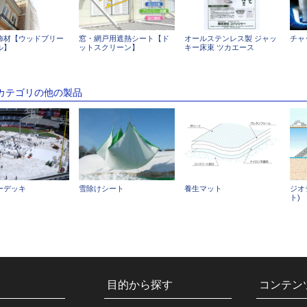
飾材【ウッドブリー
窓・網戸用遮熱シート【ド
オールステンレス製 ジャッ
チャ
ル】
ットスクリーン】
キー床束 ツカエース
のカテゴリの他の製品
ーデッキ
雪除けシート
養生マット
ジオ
ト)
目的から探す
コンテン