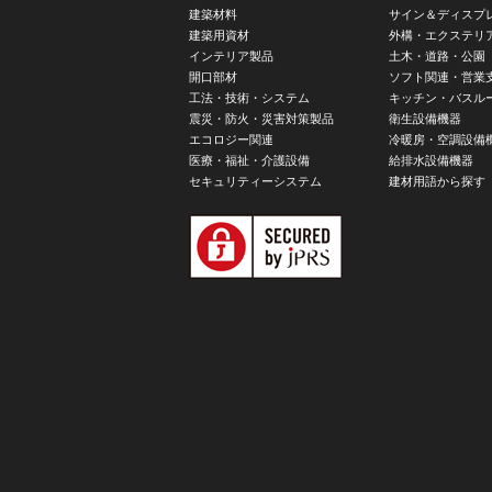
建築材料
サイン＆ディスプ
建築用資材
外構・エクステリ
インテリア製品
土木・道路・公園
開口部材
ソフト関連・営業
工法・技術・システム
キッチン・バスル
震災・防火・災害対策製品
衛生設備機器
エコロジー関連
冷暖房・空調設備
医療・福祉・介護設備
給排水設備機器
セキュリティーシステム
建材用語から探す