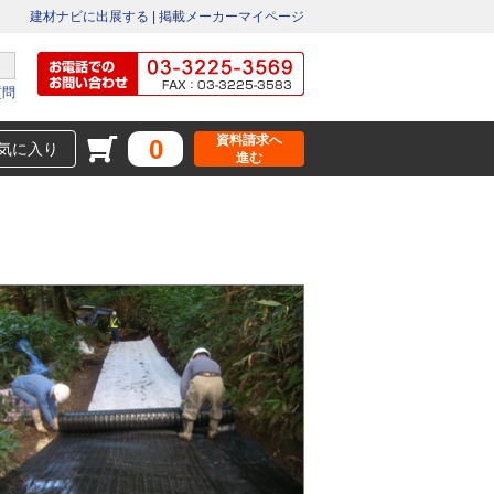
建材ナビに出展する
|
掲載メーカーマイページ
質問
資料請求へ
0
気に入り
進む