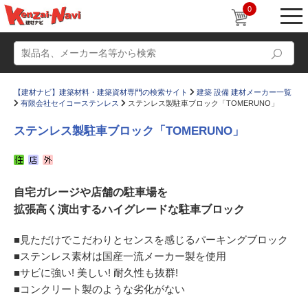
0
【建材ナビ】建築材料・建築資材専門の検索サイト
建築 設備 建材メーカー一覧
有限会社セイコーステンレス
ステンレス製駐車ブロック「TOMERUNO」
ステンレス製駐車ブロック「TOMERUNO」
動画
ショールーム
自宅ガレージや店舗の駐車場を
かたなび
コラム
拡張高く演出するハイグレードな駐車ブロック
すまいリング
設計士インタビュー
■見ただけでこだわりとセンスを感じるパーキングブロック
Q＆A
販売・施工代理店募集
■ステンレス素材は国産一流メーカー製を使用
お気に入り
■サビに強い! 美しい! 耐久性も抜群!
■コンクリート製のような劣化がない