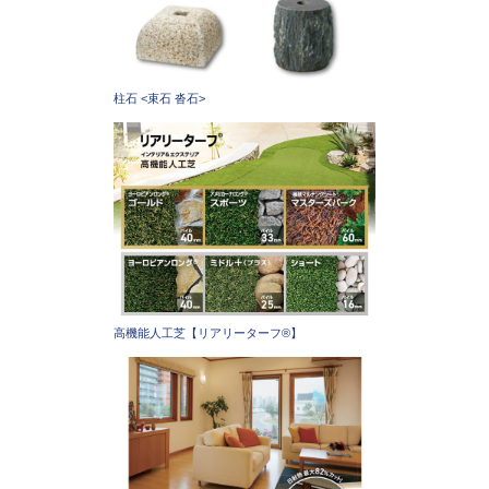
柱石 <束石 沓石>
高機能人工芝【リアリーターフ®】