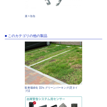
楽々缶缶
■ このカテゴリの他の製品
駐車場緑化【D's グリーンパーキング(芝タイ
プ)】