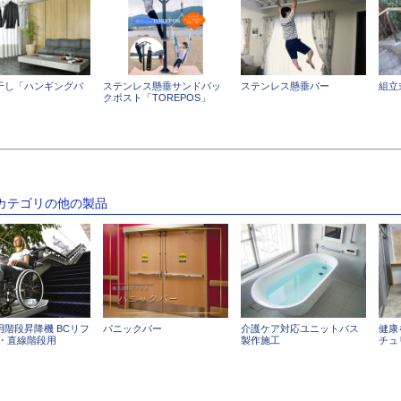
干し「ハンギングバ
ステンレス懸垂サンドバッ
ステンレス懸垂バー
組立
クポスト「TOREPOS」
のカテゴリの他の製品
用階段昇降機 BCリフ
パニックバー
介護ケア対応ユニットバス
健康
内・直線階段用
製作施工
チュ