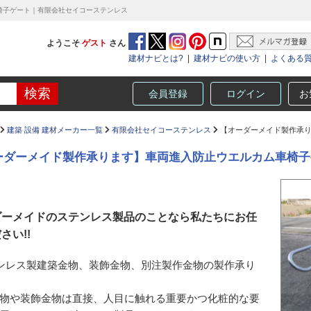
椅子ゲート｜有限会社セイコーステンレス
ようこそ
ゲスト
さん
建材ナビとは?
|
建材ナビの使い方
|
よくある
会員登録
ログイン
お
建築 設備 建材メーカー一覧
有限会社セイコーステンレス
【オーダーメイド製作承り
ーダーメイド製作承ります】車両進入防止ウエルカム車椅子
ダーメイドのステンレス製品のことなら私たちにお任
さい!!
ンレス製建築金物、装飾金物、別注製作金物の製作承り
物や装飾金物は直接、人目に触れる重要かつ化粧的な要