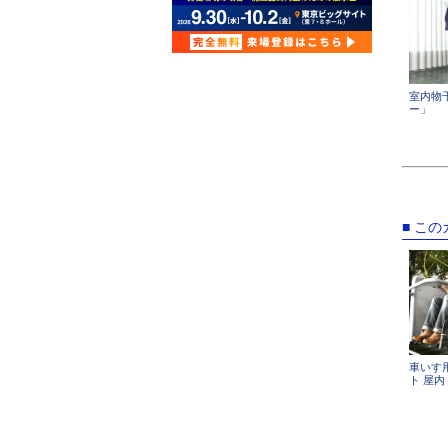
室内物
ー」
■ こ
車いす
ト 屋