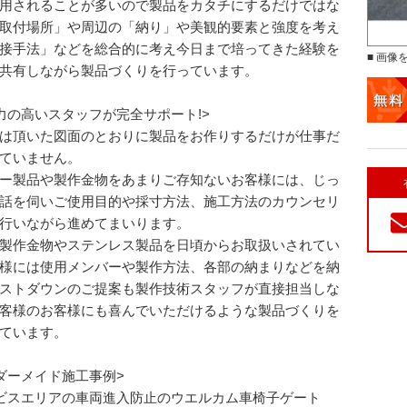
用されることが多いので製品をカタチにするだけではな
取付場所」や周辺の「納り」や美観的要素と強度を考え
接手法」などを総合的に考え今日まで培ってきた経験を
■ 画像
共有しながら製品づくりを行っています。
力の高いスタッフが完全サポート!>
は頂いた図面のとおりに製品をお作りするだけが仕事だ
ていません。
ー製品や製作金物をあまりご存知ないお客様には、じっ
話を伺いご使用目的や採寸方法、施工方法のカウンセリ
行いながら進めてまいります。
製作金物やステンレス製品を日頃からお取扱いされてい
様には使用メンバーや製作方法、各部の納まりなどを納
ストダウンのご提案も製作技術スタッフが直接担当しな
客様のお客様にも喜んでいただけるような製品づくりを
ています。
ダーメイド施工事例>
ビスエリアの車両進入防止のウエルカム車椅子ゲート