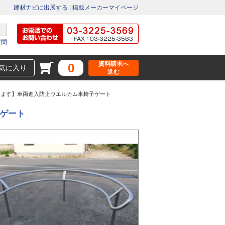
建材ナビに出展する
|
掲載メーカーマイページ
質問
資料請求へ
0
気に入り
進む
ます】車両進入防止ウエルカム車椅子ゲート
ゲート