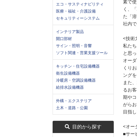
素で使
エコ・サスティナビリティ
く、「
医療・福祉・介護設備
た「溶
セキュリティーシステム
社内で
インテリア製品
<技術
開口部材
私たち
サイン・照明・音響
ソフト関連・営業支援ツール
と思っ
オーダ
キッチン・住宅設備機器
くりお
衛生設備機器
ングを
冷暖房・空調設備機器
また、
給排水設備機器
るお客
期やコ
外構・エクステリア
がらお
土木・道路・公園
目指し
<オー
目的から探す
■サー