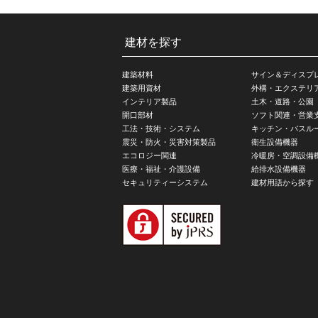
建材を探す
建築材料
サイン＆ディスプ
建築用資材
外構・エクステリ
インテリア製品
土木・道路・公園
開口部材
ソフト関連・営業
工法・技術・システム
キッチン・バスル
震災・防火・災害対策製品
衛生設備機器
エコロジー関連
冷暖房・空調設備
医療・福祉・介護設備
給排水設備機器
セキュリティーシステム
建材用語から探す