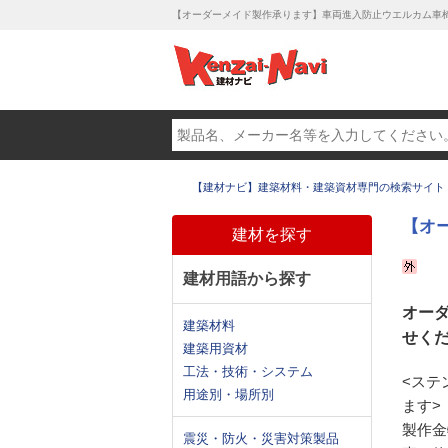
【オーダーメイド製作承ります】車両進入防止ウエルカム車
【建材ナビ】建築材料・建築資材専門の検索サイト
【オ
建材を探す
建材用語から探す
オー
建築材料
せくだ
建築用資材
工法・技術・システム
<ステ
用途別・場所別
ます>
製作金
震災・防火・災害対策製品