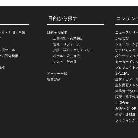
目的から探す
コンテン
レイ・照明・音響
目的から探す
ニュースリリ
ア
店舗演出・商業施設
かたなび
住宅・リフォーム
ショールーム
支援ツール
介護・福祉・バリアフリー
すまいりんぐ
ーム設備機器
ホテル・公共施設
設計士インタ
大人のこだわり
メーカーイン
機器
プロジェクト
SPECIAL
メーカー一覧
建材ナビメー
新着製品
建材動画チャ
建築何でもQ＆
販売・施工代
お問合せ
JAPAN SHOP
建築・建材展
ライティング