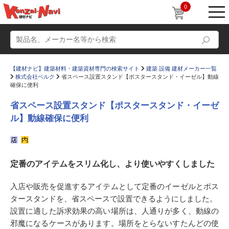
0
【建材ナビ】建築材料・建築資材専門の検索サイト
建築 設備 建材メーカー一覧
株式会社ベルク
省スペース設置スタンド【ポスタースタンド・イーゼル】動線
確保に便利
省スペース設置スタンド【ポスタースタンド・イーゼ
ル】動線確保に便利
動画
ショールーム
かたなび
コラム
定番のアイテムをスリム化し、より使いやすくしました
すまいリング
設計士インタビュー
Q＆A
販売・施工代理店募集
入店や販売を促進するアイテムとして定番のイーゼルとポス
タースタンドを、省スペースで設置できるようにしました。
お気に入り
設置に適した訴求効果の高い場所は、人通りが多く、動線の
邪魔になるケースがあります。場所をとらないすたんどの使