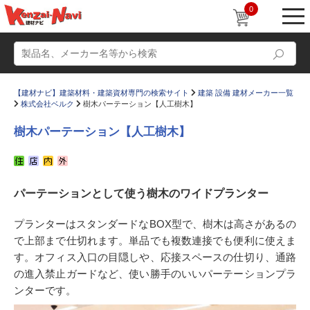
0
【建材ナビ】建築材料・建築資材専門の検索サイト
建築 設備 建材メーカー一覧
株式会社ベルク
樹木パーテーション【人工樹木】
樹木パーテーション【人工樹木】
動画
ショールーム
パーテーションとして使う樹木のワイドプランター
かたなび
コラム
すまいリング
設計士インタビュー
プランターはスタンダードなBOX型で、樹木は高さがあるの
で上部まで仕切れます。単品でも複数連接でも便利に使えま
Q＆A
販売・施工代理店募集
す。オフィス入口の目隠しや、応接スペースの仕切り、通路
お気に入り
の進入禁止ガードなど、使い勝手のいいパーテーションプラ
ンターです。