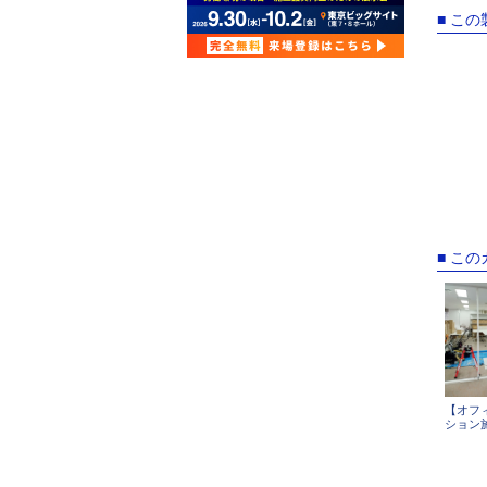
■ こ
■ こ
【オフ
ション