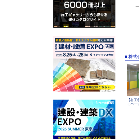
■ 株
【材工
ミパー