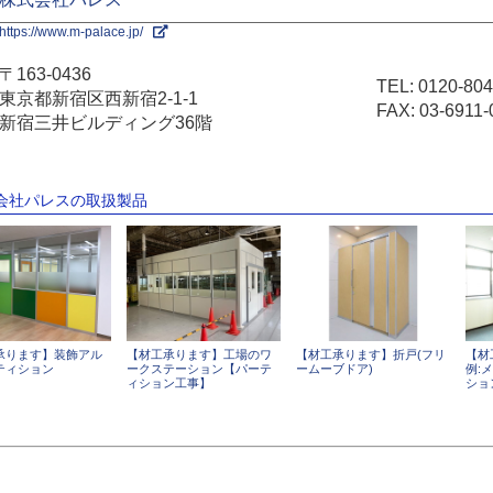
https://www.m-palace.jp/
〒163-0436
TEL:
0120-804
東京都新宿区西新宿2-1-1
FAX: 03-6911-
新宿三井ビルディング36階
式会社パレスの取扱製品
承ります】装飾アル
【材工承ります】工場のワ
【材工承ります】折戸(フリ
【材
ティション
ークステーション【パーテ
ームーブドア)
例:
ィション工事】
ショ