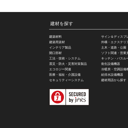
建材を探す
建築材料
サイン＆ディスプ
建築用資材
外構・エクステリ
インテリア製品
土木・道路・公園
開口部材
ソフト関連・営業
工法・技術・システム
キッチン・バスル
震災・防火・災害対策製品
衛生設備機器
エコロジー関連
冷暖房・空調設備
医療・福祉・介護設備
給排水設備機器
セキュリティーシステム
建材用語から探す