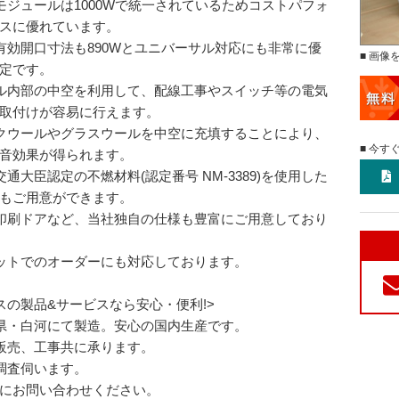
モジュールは1000Wで統一されているためコストパフォ
スに優れています。
有効開口寸法も890Wとユニバーサル対応にも非常に優
■ 画像
定です。
ル内部の中空を利用して、配線工事やスイッチ等の電気
取付けが容易に行えます。
クウールやグラスウールを中空に充填することにより、
■ 今す
音効果が得られます。
交通大臣認定の不燃材料(認定番号 NM-3389)を使用した
もご用意ができます。
印刷ドアなど、当社独自の仕様も豊富にご用意しており
ットでのオーダーにも対応しております。
スの製品&サービスなら安心・便利!>
県・白河にて製造。安心の国内生産です。
販売、工事共に承ります。
調査伺います。
にお問い合わせください。