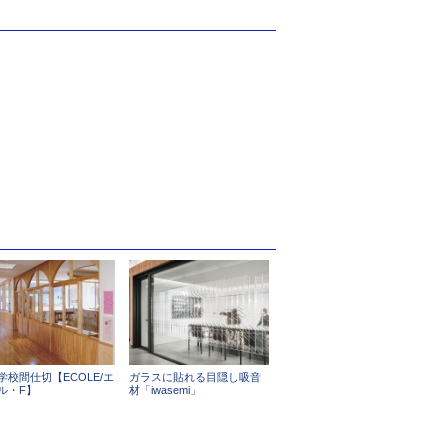
学校間仕切【ECOLE/エ
ガラスに貼れる目隠し吸音
ル・F】
材「iwasemi」