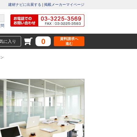
建材ナビに出展する
|
掲載メーカーマイページ
質問
資料請求へ
0
気に入り
進む
ョン