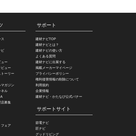
ツ
サポート
ース
建材ナビTOP
建材ナビとは？
ナビ
建材ナビの使い方
よくある質問
ビュー
建材ナビに出展する
タビュー
掲載メーカーマイページ
ストーリー
プライバシーポリシー
権利侵害情報の削除について
ルマガジン
利用規約
ンネル
企業情報
A
建材ナビ・かたなび公式バナー
理店募集
サポートサイト
節電ナビ
・フェア
匠ナビ
グッドリビング