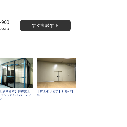
-900
すぐ相談する
0635
工承ります】特殊施工
【材工承ります】断熱パネ
メッシュアルミパーティ
ル
ン