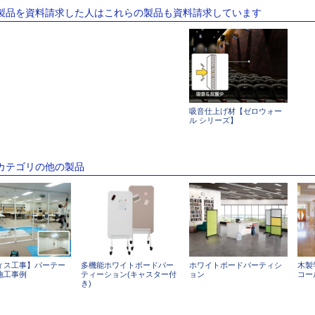
の製品を資料請求した人はこれらの製品も資料請求しています
吸音仕上げ材【ゼロウォー
ル シリーズ】
のカテゴリの他の製品
ィス工事】パーテー
多機能ホワイトボードパー
ホワイトボードパーティシ
木製
施工事例
ティーション(キャスター付
ョン
コー
き)