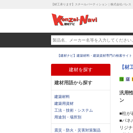
【材工承ります】スチールパーティション｜株式会社パレス
【建材ナビ】建築材料・建築資材専門の検索サイト
【材
建材を探す
建材用語から探す
汎用
建築材料
ン
建築用資材
工法・技術・システム
■柱が
用途別・場所別
■パネ
リジナ
震災・防火・災害対策製品