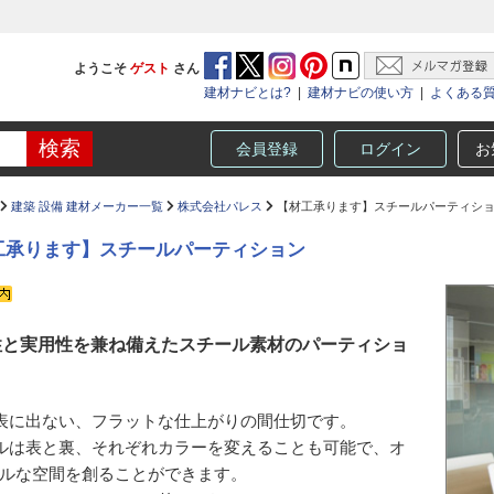
ようこそ
ゲスト
さん
建材ナビとは?
|
建材ナビの使い方
|
よくある
会員登録
ログイン
お
建築 設備 建材メーカー一覧
株式会社パレス
【材工承ります】スチールパーティシ
工承ります】スチールパーティション
性と実用性を兼ね備えたスチール素材のパーティショ
表に出ない、フラットな仕上がりの間仕切です。
ルは表と裏、それぞれカラーを変えることも可能で、オ
ルな空間を創ることができます。