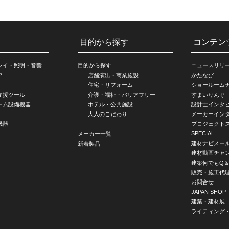
目的から探す
コンテン
レイ・照明・音響
目的から探す
ニュースリリ
ア
店舗演出・商業施設
かたなび
住宅・リフォーム
ショールーム
支援ツール
介護・福祉・バリアフリー
すまいりんぐ
ーム設備機器
ホテル・公共施設
設計士インタ
大人のこだわり
メーカーイン
機器
プロジェクト
SPECIAL
メーカー一覧
建材ナビメー
新着製品
建材動画チャ
建築何でもQ＆
販売・施工代
お問合せ
JAPAN SHOP
建築・建材展
ライティング