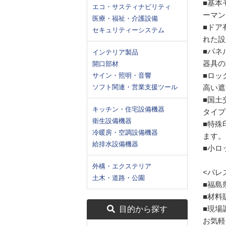
■基本
エコ・サスティナビリティ
ーマン
医療・福祉・介護設備
■ドア
セキュリティーシステム
れた設
■パネ
インテリア製品
器具の
開口部材
■ロッ
サイン・照明・音響
ソフト関連・営業支援ツール
高い遮
■国土
キッチン・住宅設備機器
タイプ
衛生設備機器
■特殊
冷暖房・空調設備機器
ます。
給排水設備機器
■小ロ
外構・エクステリア
<パレ
土木・道路・公園
■福島
■材料
■現場
目的から探す
お気軽