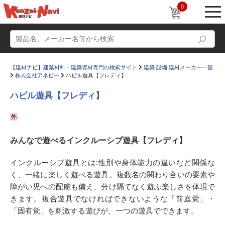
0
【建材ナビ】建築材料・建築資材専門の検索サイト
建築 設備 建材メーカー一覧
株式会社アネビー
ハビル遊具【フレディ】
ハビル遊具【フレディ】
動画
ショールーム
みんなで遊べるインクルーシブ遊具【フレディ】
かたなび
コラム
すまいリング
設計士インタビュー
インクルーシブ遊具とは:性別や身体能力の違いなど関係な
く、一緒に楽しく遊べる遊具。複数名の関わり合いの要素や
Q＆A
販売・施工代理店募集
障がい児への配慮も備え、分け隔てなく遊ぶ楽しさを体現で
お気に入り
きます。複合遊具でなければできないような「前庭覚」・
「固有覚」を刺激する遊びが、一つの遊具でできます。