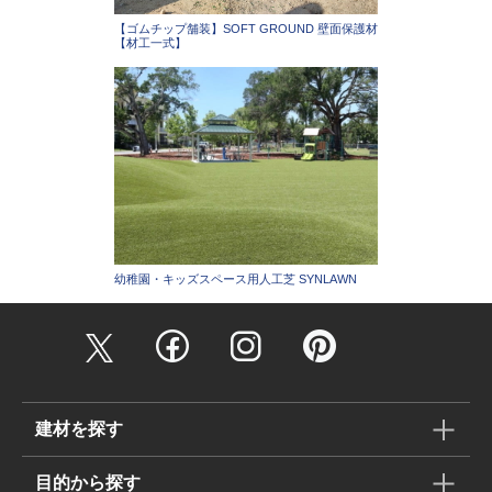
【ゴムチップ舗装】SOFT GROUND 壁面保護材
【材工一式】
幼稚園・キッズスペース用人工芝 SYNLAWN
建材を探す
目的から探す