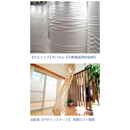
【サカイリブ】Rパネル【不燃/曲面用内装材】
北欧産【デザインステップ】 木製ロフト階段