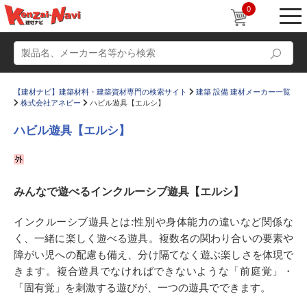
0
【建材ナビ】建築材料・建築資材専門の検索サイト
建築 設備 建材メーカー一覧
株式会社アネビー
ハビル遊具【エルシ】
ハビル遊具【エルシ】
動画
ショールーム
みんなで遊べるインクルーシブ遊具【エルシ】
かたなび
コラム
すまいリング
設計士インタビュー
インクルーシブ遊具とは:性別や身体能力の違いなど関係な
く、一緒に楽しく遊べる遊具。複数名の関わり合いの要素や
Q＆A
販売・施工代理店募集
障がい児への配慮も備え、分け隔てなく遊ぶ楽しさを体現で
お気に入り
きます。複合遊具でなければできないような「前庭覚」・
「固有覚」を刺激する遊びが、一つの遊具でできます。