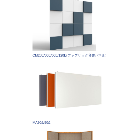
CM28E/30E/60E/120E(ファブリック音響パネル)
MA30&/50&