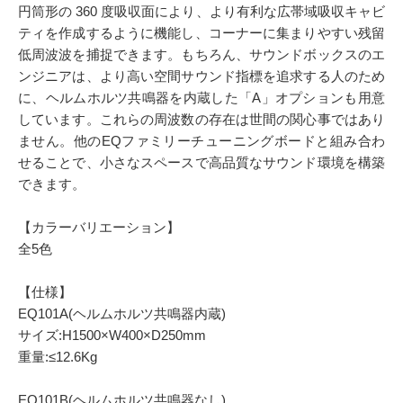
円筒形の 360 度吸収面により、より有利な広帯域吸収キャビ
ティを作成するように機能し、コーナーに集まりやすい残留
低周波波を捕捉できます。もちろん、サウンドボックスのエ
ンジニアは、より高い空間サウンド指標を追求する人のため
に、ヘルムホルツ共鳴器を内蔵した「A」オプションも用意
しています。これらの周波数の存在は世間の関心事ではあり
ません。他のEQファミリーチューニングボードと組み合わ
せることで、小さなスペースで高品質なサウンド環境を構築
できます。
【カラーバリエーション】
全5色
【仕様】
EQ101A(ヘルムホルツ共鳴器内蔵)
サイズ:H1500×W400×D250mm
重量:≤12.6Kg
EQ101B(ヘルムホルツ共鳴器なし)