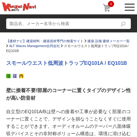
0
【建材ナビ】建築材料・建築資材専門の検索サイト
建築 設備 建材メーカー一覧
ALT Waves Management合同会社
スモールウエスト低周波トラップEQ101A /
EQ101B
スモールウエスト低周波トラップEQ101A / EQ101B
動画
ショールーム
かたなび
コラム
壁に接着不要!部屋のコーナーに置くタイプのデザイン性
が高い防音材
すまいリング
設計士インタビュー
Q＆A
販売・施工代理店募集
自立型のEQ101A/Bは壁への接着や工事が必要なく部屋のコ
ーナーに置くことで、デザインを損なうことなくすぐに使用
お気に入り
することができます。オーディオルームのテーパー八面体吸
収デバイスとその非対称ボリューム構造は、環境に溶け込む