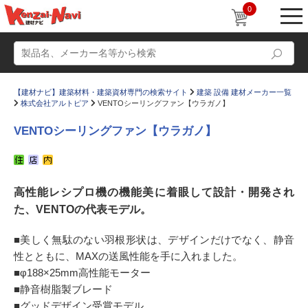
0
【建材ナビ】建築材料・建築資材専門の検索サイト
建築 設備 建材メーカー一覧
株式会社アルトピア
VENTOシーリングファン【ウラガノ】
VENTOシーリングファン【ウラガノ】
動画
ショールーム
高性能レシプロ機の機能美に着眼して設計・開発され
かたなび
コラム
た、VENTOの代表モデル。
すまいリング
設計士インタビュー
■美しく無駄のない羽根形状は、デザインだけでなく、静音
Q＆A
販売・施工代理店募集
性とともに、MAXの送風性能を手に入れました。
お気に入り
■φ188×25mm高性能モーター
■静音樹脂製ブレード
■グッドデザイン受賞モデル