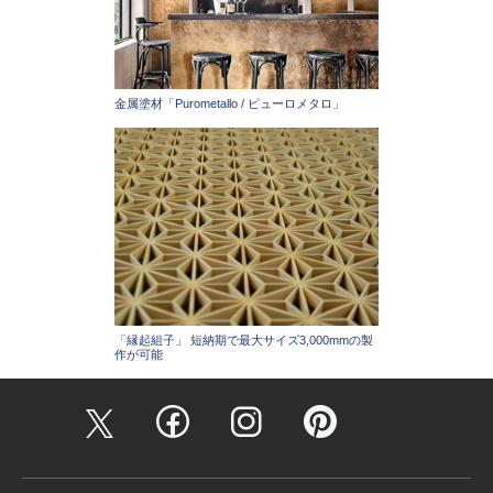
金属塗材「Purometallo / ピューロメタロ」
「縁起組子」 短納期で最大サイズ3,000mmの製
作が可能