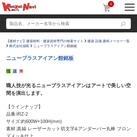
0
【建材ナビ】建築材料・建築資材専門の検索サイト
建築 設備 建材メーカー一覧
株式会社福彫
ニューブラスアイアン館銘板
ニューブラスアイアン館銘板
動画
ショールーム
職人技が光るニューブラスアイアンはアートで美しい空
かたなび
コラム
間を演出します。
すまいリング
設計士インタビュー
【ラインナップ】
Q＆A
販売・施工代理店募集
品番:IRZ-2
お気に入り
サイズ:約600W×100H(mm)
素材:真鍮 レーザーカット切文字&アンダーバー丸棒 ブロン
ズメッキ仕上