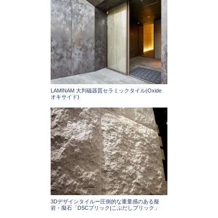
LAMINAM 大判磁器質セラミックタイル(Oxide
オキサイド)
3Dデザインタイルー圧倒的な重量感のある擬
岩・擬石「DSCブリック|こぶだしブリック」