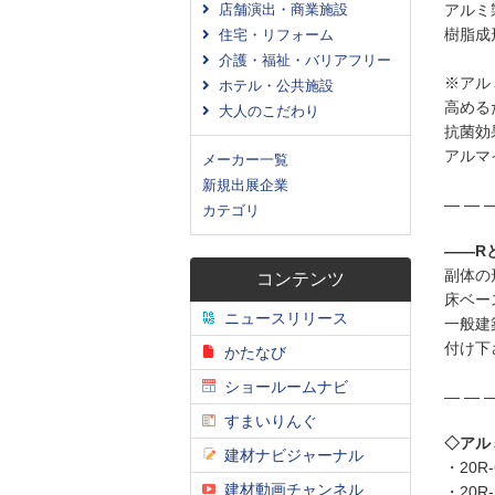
アルミ
店舗演出・商業施設
樹脂成
住宅・リフォーム
介護・福祉・バリアフリー
※アル
ホテル・公共施設
高める
大人のこだわり
抗菌効
アルマ
メーカー一覧
新規出展企業
― ― ―
カテゴリ
――R
副体の
コンテンツ
床ベー
ニュースリリース
一般建
付け下
かたなび
ショールームナビ
― ― ―
すまいりんぐ
◇アル
建材ナビジャーナル
・20R-
建材動画チャンネル
・20R-