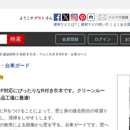
ようこそ
ゲスト
さん
建材ナビとは?
|
建材ナビの使い方
|
よくある
会員登録
ログイン
お
建築材料
床材
巾木・アルミ巾木
R巾木・台車ガード
木・台車ガード
CP対応にぴったりなR付き巾木です。クリーンルー
品工場に最適!
にRをつけることによって、壁と床の接合部分の埃溜り
し、清掃をしやすくします。
の衝突による損傷から壁を守る、台車ガードです。壁へ