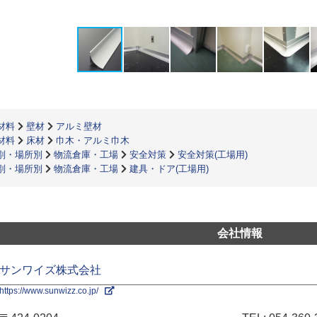
材料
壁材
アルミ壁材
材料
床材
巾木・アルミ巾木
別・場所別
物流倉庫・工場
安全対策
安全対策(工場用)
別・場所別
物流倉庫・工場
建具・ドア(工場用)
会社情報
サンワイズ株式会社
https://www.sunwizz.co.jp/