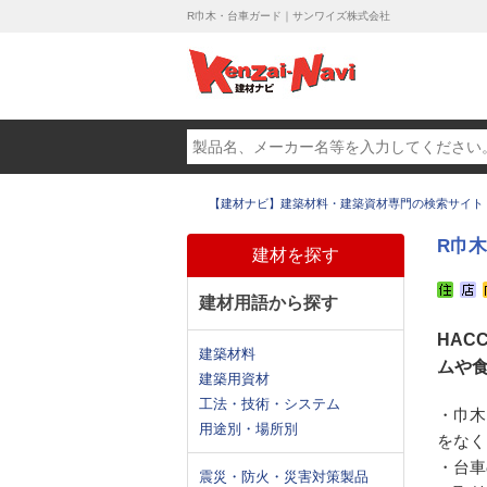
R巾木・台車ガード｜サンワイズ株式会社
【建材ナビ】建築材料・建築資材専門の検索サイト
R巾
建材を探す
建材用語から探す
HAC
建築材料
ムや食
建築用資材
工法・技術・システム
・巾木
用途別・場所別
をなく
・台車
震災・防火・災害対策製品