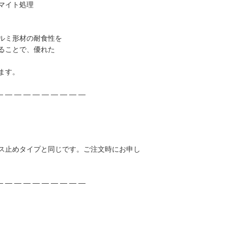
ルマイト処理
ルミ形材の耐食性を
ることで、優れた
ます。
― ― ― ― ― ― ― ― ― ―
ス止めタイプと同じです。ご注文時にお申し
― ― ― ― ― ― ― ― ― ―