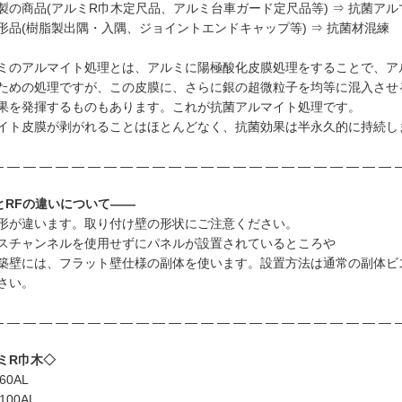
製の商品(アルミR巾木定尺品、アルミ台車ガード定尺品等) ⇒ 抗菌ア
形品(樹脂製出隅・入隅、ジョイントエンドキャップ等) ⇒ 抗菌材混練
ミのアルマイト処理とは、アルミに陽極酸化皮膜処理をすることで、ア
ための処理ですが、この皮膜に、さらに銀の超微粒子を均等に混入させ
果を発揮するものもあります。これが抗菌アルマイト処理です。
イト皮膜が剥がれることはほとんどなく、抗菌効果は半永久的に持続し
 ― ― ― ― ― ― ― ― ― ― ― ― ― ― ― ― ― ― ― ― ― ― ― ― 
とRFの違いについて――
形が違います。取り付け壁の形状にご注意ください。
スチャンネルを使用せずにパネルが設置されているところや
築壁には、フラット壁仕様の副体を使います。設置方法は通常の副体ビ
さい。
 ― ― ― ― ― ― ― ― ― ― ― ― ― ― ― ― ― ― ― ― ― ― ― ― 
ミR巾木◇
60AL
100AL