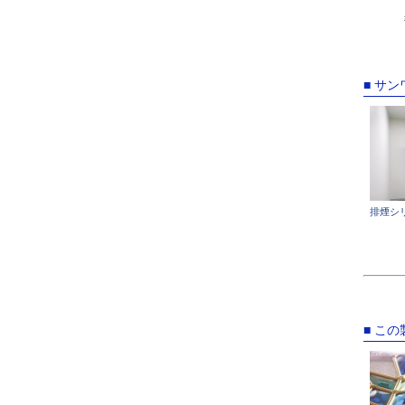
■ サ
排煙シ
■ こ