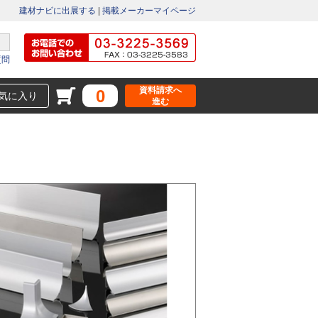
建材ナビに出展する
|
掲載メーカーマイページ
質問
資料請求へ
0
気に入り
進む