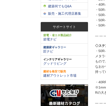
・40R-
建築何でもQ&A
・50R-
販売・施工代理店募集
・50R-
・50R-
・50R-
サポートサイト
節電・省エネ製品紹介
― ― ―
節電ナビ
◇ステ
建築家ギャラリー
・50R-
匠ナビ
メタラ
インテリアギャラリー
もので
グッドリビング
なおか
持って
建材を格安で販売
建材アウトレット市場
・40RP
※1m
Rの大
― ― ―