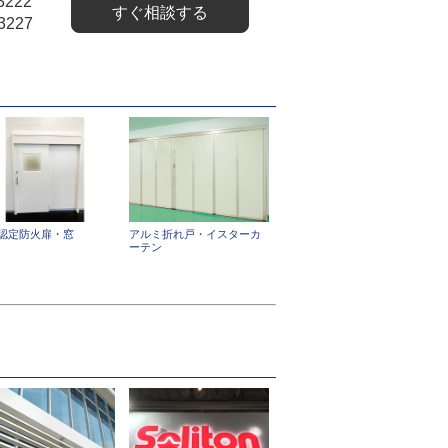
3222
すぐ相談する
3227
認定防火扉・窓
アルミ折れ戸・イスターカ
ーテン