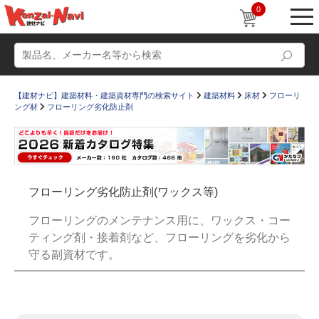
0
【建材ナビ】建築材料・建築資材専門の検索サイト
建築材料
床材
フローリ
ング材
フローリング劣化防止剤
動画
ショールーム
フローリング劣化防止剤(ワックス等)
かたなび
コラム
フローリングのメンテナンス用に、ワックス・コー
すまいリング
設計士インタビュー
ティング剤・接着剤など、フローリングを劣化から
守る副資材です。
Q＆A
販売・施工代理店募集
お気に入り