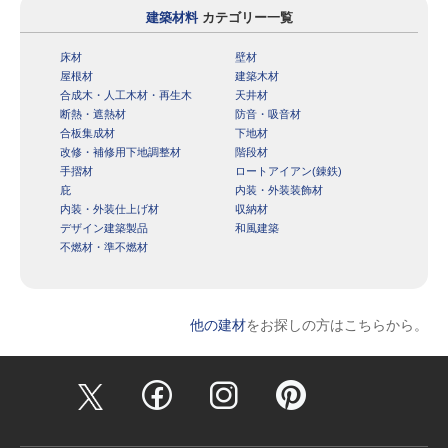
建築材料
カテゴリー一覧
床材
壁材
屋根材
建築木材
合成木・人工木材・再生木
天井材
断熱・遮熱材
防音・吸音材
合板集成材
下地材
改修・補修用下地調整材
階段材
手摺材
ロートアイアン(錬鉄)
庇
内装・外装装飾材
内装・外装仕上げ材
収納材
デザイン建築製品
和風建築
不燃材・準不燃材
他の建材
をお探しの方はこちらから。