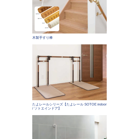
木製手すり棒
たよレールシリーズ【たよレール SOTOE indoor
/ ソトエインドア】