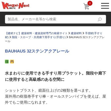
0
【建材ナビ】建築材料・建築資材専門の検索サイト
建築材料
手摺材(手すり
材)
階段・スロープ・共用廊下用手すり(手摺り)
BAUHAUS 32ステンアクアレ
ール
BAUHAUS 32ステンアクアレール
動画
ショールーム
かたなび
コラム
水まわりに使用できる手すり用ブラケット。階段や廊下
に使用すると高級感のある空間に
すまいリング
設計士インタビュー
Q＆A
販売・施工代理店募集
ショットブラスト、鏡面仕上げの2種類を選べます。
屋外用の樹脂巻手すり棒・オールステンパイプを使えば、屋
お気に入り
外でもご使用になれます。