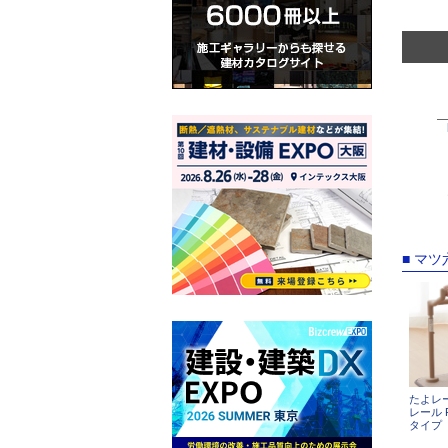
■ マ
たよレ
レール 
タイプ