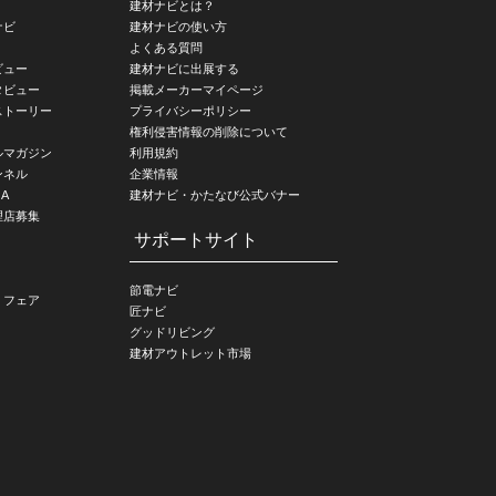
建材ナビとは？
ナビ
建材ナビの使い方
よくある質問
ビュー
建材ナビに出展する
タビュー
掲載メーカーマイページ
ストーリー
プライバシーポリシー
権利侵害情報の削除について
ルマガジン
利用規約
ンネル
企業情報
A
建材ナビ・かたなび公式バナー
理店募集
サポートサイト
節電ナビ
・フェア
匠ナビ
グッドリビング
建材アウトレット市場