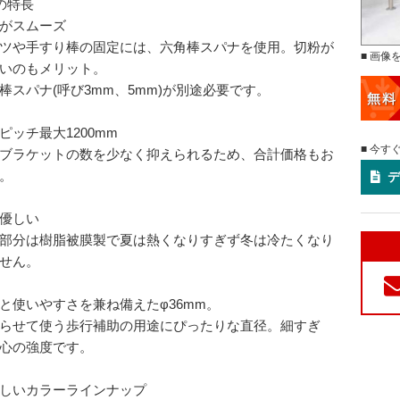
の特長
がスムーズ
ツや手すり棒の固定には、六角棒スパナを使用。切粉が
■ 画像
いのもメリット。
棒スパナ(呼び3mm、5mm)が別途必要です。
ピッチ最大1200mm
■ 今す
ブラケットの数を少なく抑えられるため、合計価格もお
。
デ
優しい
部分は樹脂被膜製で夏は熱くなりすぎず冬は冷たくなり
せん。
と使いやすさを兼ね備えたφ36mm。
らせて使う歩行補助の用途にぴったりな直径。細すぎ
心の強度です。
しいカラーラインナップ