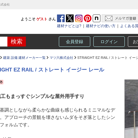
六株式会社
ようこそ
ゲスト
さん
建材ナビとは?
|
建材ナビの使い方
|
よくある
会員登録
ログイン
お
建築 設備 建材メーカー一覧
マツ六株式会社
STRAIGHT EZ RAIL / ストレート イ
AIGHT EZ RAIL / ストレート イージー レール
施工もまっすぐシンプルな屋外用手すり
基調としながら柔らかな曲線も感じられるミニマルなデ
。アプローチの景観を壊さないムダをそぎ落としたシン
フォルムです。