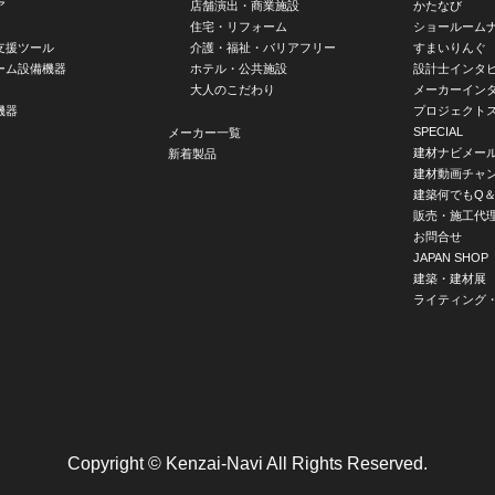
ア
店舗演出・商業施設
かたなび
住宅・リフォーム
ショールーム
支援ツール
介護・福祉・バリアフリー
すまいりんぐ
ーム設備機器
ホテル・公共施設
設計士インタ
大人のこだわり
メーカーイン
機器
プロジェクト
SPECIAL
メーカー一覧
建材ナビメー
新着製品
建材動画チャ
建築何でもQ＆
販売・施工代
お問合せ
JAPAN SHOP
建築・建材展
ライティング
Copyright © Kenzai-Navi All Rights Reserved.