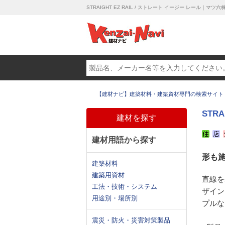
STRAIGHT EZ RAIL / ストレート イージー レール｜マツ
【建材ナビ】建築材料・建築資材専門の検索サイト
STR
建材を探す
建材用語から探す
形も
建築材料
建築用資材
直線を
工法・技術・システム
ザイン
用途別・場所別
プルな
震災・防火・災害対策製品