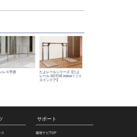
ンレス手摺
たよレールシリーズ【たよ
レール SOTOE indoor / ソト
エインドア】
ツ
サポート
ース
建材ナビTOP