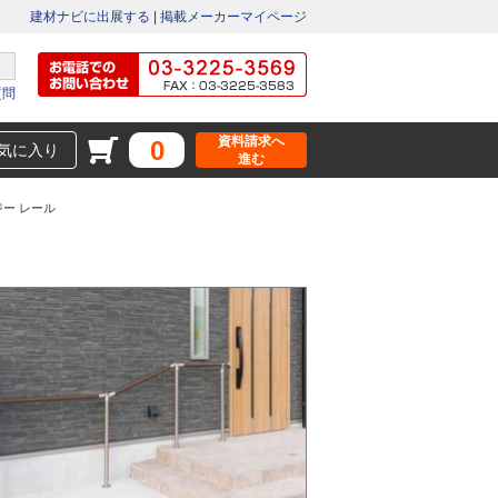
建材ナビに出展する
|
掲載メーカーマイページ
質問
資料請求へ
0
気に入り
進む
ージー レール