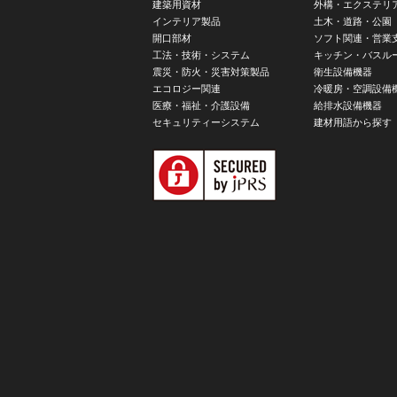
建築用資材
外構・エクステリ
インテリア製品
土木・道路・公園
開口部材
ソフト関連・営業
工法・技術・システム
キッチン・バスル
震災・防火・災害対策製品
衛生設備機器
エコロジー関連
冷暖房・空調設備
医療・福祉・介護設備
給排水設備機器
セキュリティーシステム
建材用語から探す