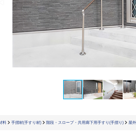
材料
手摺材(手すり材)
階段・スロープ・共用廊下用手すり(手摺り)
屋外