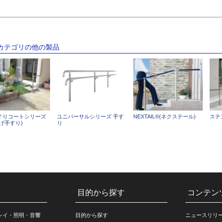
のカテゴリの他の製品
すりコートシリーズ
ユニバーサルシリーズ 手す
NEXTAIL®(ネクステール)
ステ
げ手すり)
り
目的から探す
コンテン
レイ・照明・音響
目的から探す
ニュースリリ