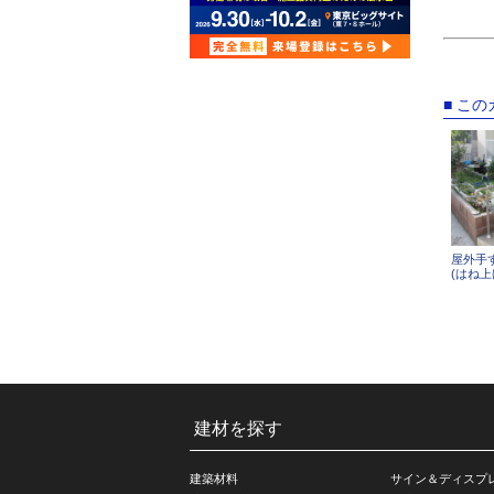
■ こ
屋外手
(はね上
建材を探す
建築材料
サイン＆ディスプ