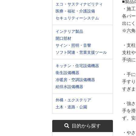
■製品
エコ・サスティナビリティ
・施工
医療・福祉・介護設備
各パー
セキュリティーシステム
出にく
※六角
インテリア製品
開口部材
・支柱
サイン・照明・音響
支柱や
ソフト関連・営業支援ツール
手頃に
キッチン・住宅設備機器
衛生設備機器
・手に
冷暖房・空調設備機器
手すり
給排水設備機器
すぎま
外構・エクステリア
・強さ
土木・道路・公園
手を滑
ず、安
目的から探す
・やさ