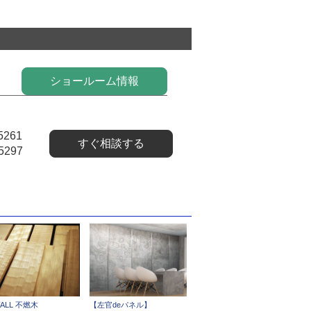
ショールーム情報
5261
すぐ相談する
5297
ALL 不燃木
【左官deパネル】