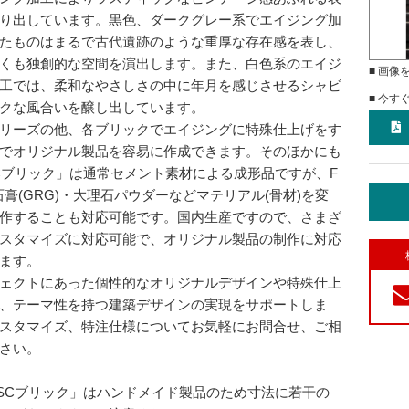
り出しています。黒色、ダークグレー系でエイジング加
たものはまるで古代遺跡のような重厚な存在感を表し、
くも独創的な空間を演出します。また、白色系のエイジ
■ 画像
工では、柔和なやさしさの中に年月を感じさせるシャビ
■ 今す
クな風合いを醸し出しています。
リーズの他、各ブリックでエイジングに特殊仕上げをす
でオリジナル製品を容易に作成できます。そのほかにも
Cブリック」は通常セメント素材による成形品ですが、F
石膏(GRG)・大理石パウダーなどマテリアル(骨材)を変
作することも対応可能です。国内生産ですので、さまざ
スタマイズに対応可能で、オリジナル製品の制作に対応
ます。
ェクトにあった個性的なオリジナルデザインや特殊仕上
、テーマ性を持つ建築デザインの実現をサポートしま
スタマイズ、特注仕様についてお気軽にお問合せ、ご相
さい。
SCブリック」はハンドメイド製品のため寸法に若干の