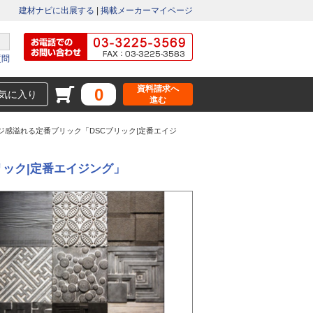
建材ナビに出展する
|
掲載メーカーマイページ
質問
資料請求へ
0
気に入り
進む
ジ感溢れる定番ブリック「DSCブリック|定番エイジ
リック|定番エイジング」