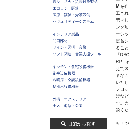
震災・防火・災害対策製品
情を作
エコロジー関連
工され
医療・福祉・介護設備
荒々し
セキュリティーシステム
ング加
ーシッ
インテリア製品
定番シ
開口部材
サイン・照明・音響
ること
ソフト関連・営業支援ツール
「DS
RP・
キッチン・住宅設備機器
えて製
衛生設備機器
まなカ
冷暖房・空調設備機器
いたし
給排水設備機器
プロジ
げなど
外構・エクステリア
す。カ
土木・道路・公園
談くだ
目的から探す
※「D