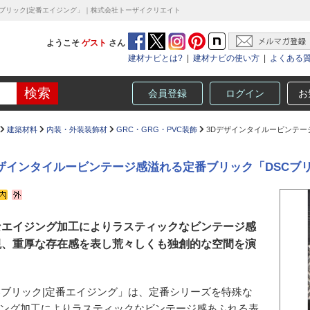
Cブリック|定番エイジング」｜株式会社トーザイクリエイト
ようこそ
ゲスト
さん
建材ナビとは?
|
建材ナビの使い方
|
よくある
会員登録
ログイン
お
建築材料
内装・外装装飾材
GRC・GRG・PVC装飾
3Dデザインタイルービンテー
デザインタイルービンテージ感溢れる定番ブリック「DSCブ
なエイジング加工によりラスティックなビンテージ感
現、重厚な存在感を表し荒々しくも独創的な空間を演
Cブリック|定番エイジング」は、定番シリーズを特殊な
ング加工によりラスティックなビンテージ感あふれる表