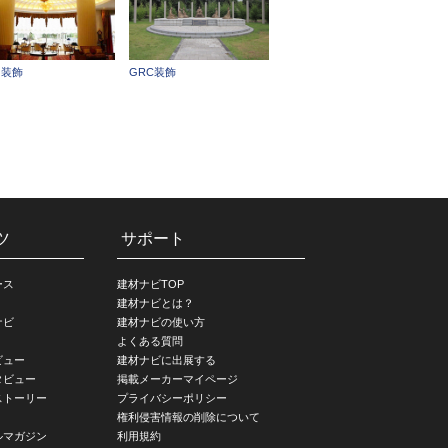
G装飾
GRC装飾
ツ
サポート
ース
建材ナビTOP
建材ナビとは？
ナビ
建材ナビの使い方
よくある質問
ビュー
建材ナビに出展する
タビュー
掲載メーカーマイページ
ストーリー
プライバシーポリシー
権利侵害情報の削除について
ルマガジン
利用規約