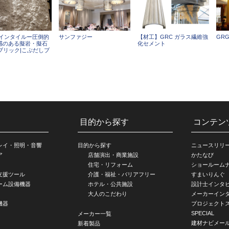
ザインタイルー圧倒的
サンファジー
【材工】GRC ガラス繊維強
GR
感のある擬岩・擬石
化セメント
ブリック|こぶだしブ
」
目的から探す
コンテン
レイ・照明・音響
目的から探す
ニュースリリ
ア
店舗演出・商業施設
かたなび
住宅・リフォーム
ショールーム
支援ツール
介護・福祉・バリアフリー
すまいりんぐ
ーム設備機器
ホテル・公共施設
設計士インタ
大人のこだわり
メーカーイン
機器
プロジェクト
SPECIAL
メーカー一覧
建材ナビメー
新着製品