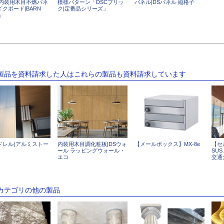
 内装用木目不燃パネ
模様パターン「DSCブリッ
パネル|DSパネル 縦格子
クボード|BARN
ク|定番品シリーズ」
」
の製品を資料請求した人はこれらの製品も資料請求しています
ドレル(アルミストー
内装用木目調化粧板|DSウォ
【メールボックス】MX-8e
【セ
ール ラッピングウォール・
SU
エコ
交通
のカテゴリの他の製品