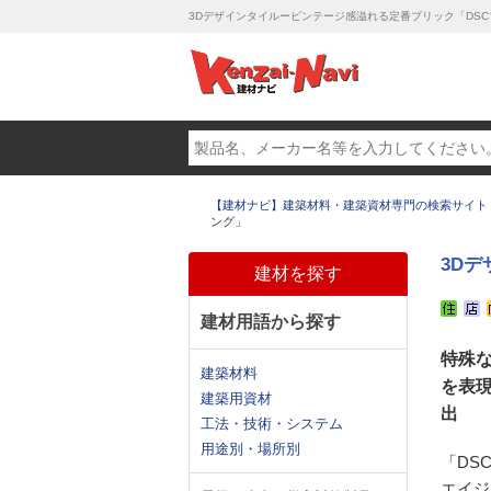
3Dデザインタイルービンテージ感溢れる定番ブリック「DS
【建材ナビ】建築材料・建築資材専門の検索サイト
ング」
3D
建材を探す
建材用語から探す
特殊
建築材料
を表
建築用資材
出
工法・技術・システム
用途別・場所別
「DS
エイジ