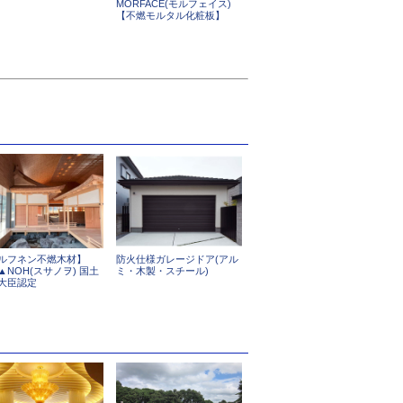
MORFACE(モルフェイス)
【不燃モルタル化粧板】
ルフネン不燃木材】
防火仕様ガレージドア(アル
S▲NOH(スサノヲ) 国土
ミ・木製・スチール)
大臣認定