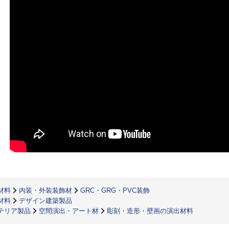
材料
内装・外装装飾材
GRC・GRG・PVC装飾
材料
デザイン建築製品
テリア製品
空間演出・アート材
彫刻・造形・壁画の演出材料