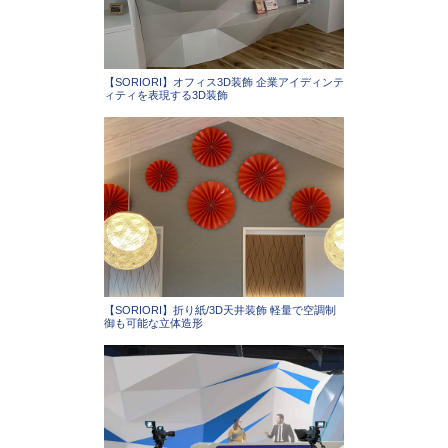
【SORIORI】オフィス3D装飾 企業アイディンテ
ィティを表現する3D装飾
【SORIORI】折り紙/3D天井装飾 軽量で空調制
御も可能な立体造形