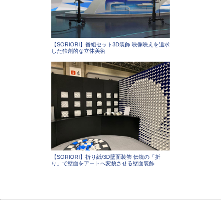
【SORIORI】番組セット3D装飾 映像映えを追求
した独創的な立体美術
【SORIORI】折り紙/3D壁面装飾 伝統の「折
り」で壁面をアートへ変貌させる壁面装飾