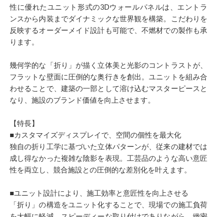
性に優れたユニット形式の3Dウォールパネルは、エントラ
ンスから内装までダイナミックな世界観を構築。こだわりを
反映するオーダーメイド設計も可能で、不燃材での製作も承
ります。
幾何学的な「折り」が描く立体美と光影のコントラストが、
フラットな壁面に圧倒的な奥行きを創出。ユニットを組み合
わせることで、建築の一部として溶け込むマスターピースと
なり、施設のブランド価値を向上させます。
【特長】
■カスタマイズディスプレイで、空間の個性を最大化
独自の折り工学に基づいた立体パターンが、従来の建材では
成し得なかった複雑な陰影を表現。工芸品のような高い意匠
性を両立し、競合施設との圧倒的な差別化を叶えます。
■ユニット設計により、施工効率と意匠性を向上させる
「折り」の構造をユニット化することで、現場での施工負荷
を大幅に軽減。スピーディーな取り付けでありながら、緻密