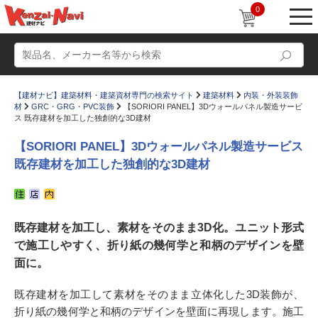
0
【建材ナビ】建築材料・建築資材専門の検索サイト
建築材料
内装・外装装飾
材
GRC・GRG・PVC装飾
【SORIORI PANEL】3Dウォールパネル製造サービ
ス 既存建材を加工した独創的な3D建材
【SORIORI PANEL】3Dウォールパネル製造サービス
既存建材を加工した独創的な3D建材
動画
ショールーム
かたなび
コラム
既存建材を加工し、素材をそのまま3D化。ユニット形式
すまいリング
設計士インタビュー
で施工しやすく、折り紙の幾何学と和柄のデザインを壁
Q＆A
販売・施工代理店募集
面に。
お気に入り
既存建材を加工して素材をそのまま立体化した3D装飾が、
折り紙の幾何学と和柄のデザインを壁面に再現します。施工