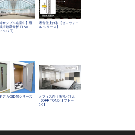
料サンプル進呈中】透
吸音仕上げ材【ゼロウォー
振動吸音板 FiLVA-
ル シリーズ】
ィルバ‐T)
ドア AKSD40シリーズ
オフィス向け吸音パネル
【OFF TONE(オフトー
ン)】