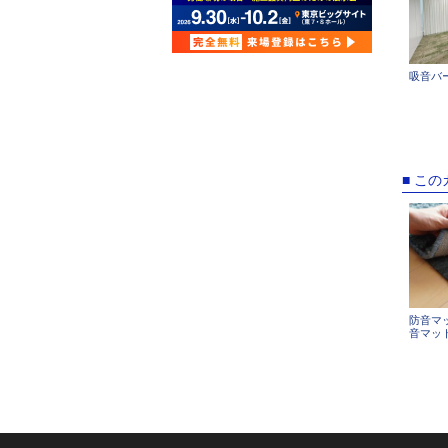
吸音バ
■ こ
防音マ
音マッ