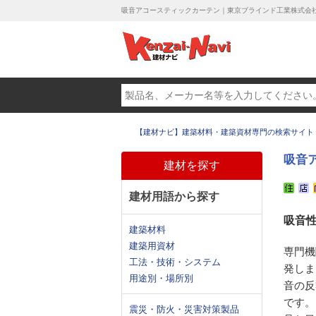
吸音アコースティックカーテン｜東京ブラインド工業株式会
【建材ナビ】建築材料・建築資材専門の検索サイト
吸音
建材を探す
建材用語から探す
吸音
建築材料
建築用資材
専門機
工法・技術・システム
発しま
用途別・場所別
音の反
です。
震災・防火・災害対策製品