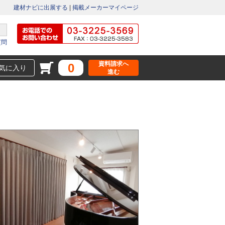
建材ナビに出展する
|
掲載メーカーマイページ
質問
資料請求へ
0
気に入り
進む