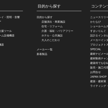
目的から探す
コンテン
レイ・照明・音響
目的から探す
ニュースリリ
ア
店舗演出・商業施設
かたなび
住宅・リフォーム
ショールーム
支援ツール
介護・福祉・バリアフリー
すまいりんぐ
ーム設備機器
ホテル・公共施設
設計士インタ
大人のこだわり
メーカーイン
機器
プロジェクト
SPECIAL
メーカー一覧
建材ナビメー
新着製品
建材動画チャ
建築何でもQ＆
販売・施工代
お問合せ
JAPAN SHOP
建築・建材展
ライティング