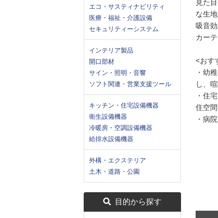
見た目
エコ・サスティナビリティ
な生地
医療・福祉・介護設備
吸音効
セキュリティーシステム
カーテ
インテリア製品
<おす
開口部材
・幼稚
サイン・照明・音響
し、喧
ソフト関連・営業支援ツール
・住宅
キッチン・住宅設備機器
住空間
衛生設備機器
・病院
冷暖房・空調設備機器
給排水設備機器
外構・エクステリア
土木・道路・公園
目的から探す