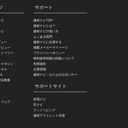
ツ
サポート
ース
建材ナビTOP
建材ナビとは？
ナビ
建材ナビの使い方
よくある質問
ビュー
建材ナビに出展する
タビュー
掲載メーカーマイページ
ストーリー
プライバシーポリシー
権利侵害情報の削除について
ルマガジン
利用規約
ンネル
企業情報
A
建材ナビ・かたなび公式バナー
理店募集
サポートサイト
節電ナビ
・フェア
匠ナビ
グッドリビング
建材アウトレット市場