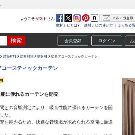
社
ようこそ
ゲスト
さん
建材ナビとは?
|
建材ナビの使い方
|
よくある
会員登録
ログイン
お
建築材料
防音対策
防音材
吸音アコースティックカーテン
アコースティックカーテン
性能に優れるカーテンを開発
関との音響測定により、吸音性能に優れるカーテンを開
した。
響を抑えるため、快適な音環境が求められる空間に最適