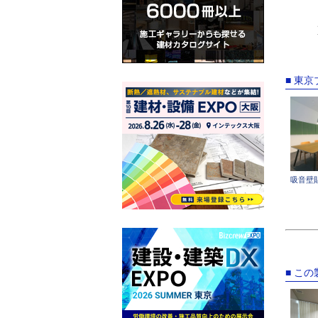
■ 東
吸音壁
■ こ