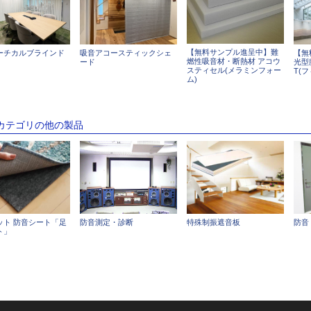
【無料サンプル進呈中】難
ーチカルブラインド
吸音アコースティックシェ
【無
燃性吸音材・断熱材 アコウ
ード
光型膜
スティセル(メラミンフォー
T(フ
ム)
のカテゴリの他の製品
ット 防音シート「足
防音測定・診断
特殊制振遮音板
防音
ト」