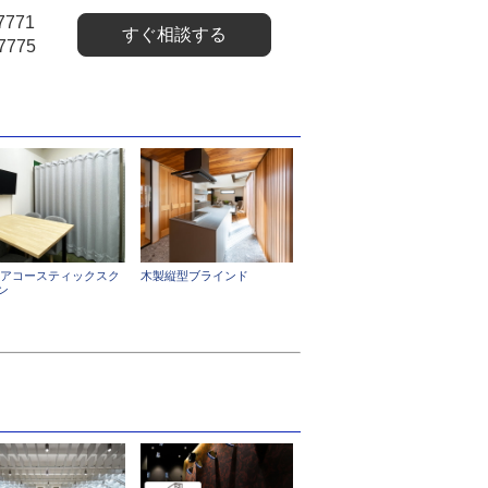
7771
すぐ相談する
7775
 アコースティックスク
木製縦型ブラインド
ン