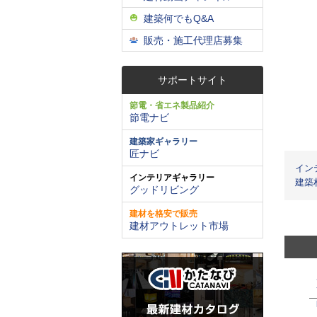
建築何でもQ&A
販売・施工代理店募集
サポートサイト
節電・省エネ製品紹介
節電ナビ
建築家ギャラリー
匠ナビ
イン
インテリアギャラリー
建築
グッドリビング
建材を格安で販売
建材アウトレット市場