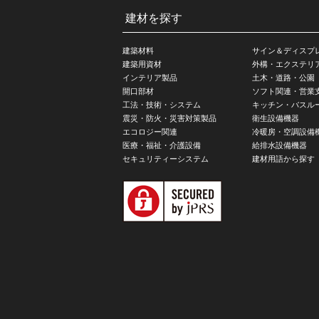
建材を探す
建築材料
サイン＆ディスプ
建築用資材
外構・エクステリ
インテリア製品
土木・道路・公園
開口部材
ソフト関連・営業
工法・技術・システム
キッチン・バスル
震災・防火・災害対策製品
衛生設備機器
エコロジー関連
冷暖房・空調設備
医療・福祉・介護設備
給排水設備機器
セキュリティーシステム
建材用語から探す