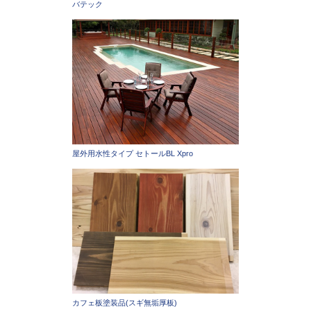
バテック
屋外用水性タイプ セトールBL Xpro
カフェ板塗装品(スギ無垢厚板)