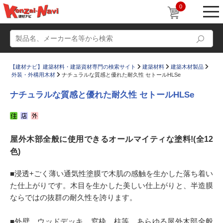
0
【建材ナビ】建築材料・建築資材専門の検索サイト
建築材料
建築木材製品
外装・外構用木材
ナチュラルな質感と優れた耐久性 セトールHLSe
ナチュラルな質感と優れた耐久性 セトールHLSe
動画
ショールーム
屋外木部全般に使用できるオールマイティな塗料!(全12
かたなび
コラム
色)
すまいリング
設計士インタビュー
■浸透+ごく薄い通気性塗膜で木肌の感触を生かした落ち着い
Q＆A
販売・施工代理店募集
た仕上がりです。木目を生かした美しい仕上がりと、半造膜
お気に入り
ならではの抜群の耐久性を誇ります。
■外壁、ウッドデッキ、窓枠、柱等、あらゆる屋外木部全般