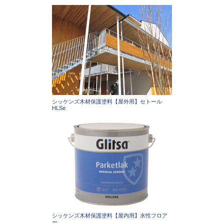
シッケンズ木材保護塗料【屋外用】セトール
HLSe
シッケンズ木材保護塗料【屋内用】水性フロア
ー