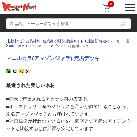
0
【建材ナビ】建築材料・建築資材専門の検索サイト
建築 設備 建材メーカー一覧
muku plus
マニルカラ(アマゾンジャラ) 無垢デッキ
マニルカラ(アマゾンジャラ) 無垢デッキ
動画
ショールーム
厳選された美しい木材
かたなび
コラム
すまいリング
設計士インタビュー
■南米で産出されるアカテツ科の広葉樹。
■オーストラリア産のジャラに色合いが似ていることから、
Q＆A
販売・施工代理店募集
別名アマゾンジャラとも呼ばれています。
お気に入り
■計画伐採が行われているため、東南アジア産のアイアンウ
ッドと比較すると供給面が安定しています。