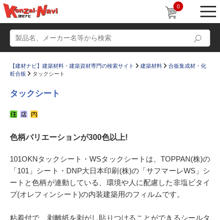
0
【建材ナビ】建築材料・建築資材専門の検索サイト
建築材料
合板集成材・化
粧合板
タックシート
タックシート
動画
ショールーム
色柄バリエーションが300色以上!
かたなび
コラム
すまいリング
設計士インタビュー
101OKNタックシート・WSタックシートは、TOPPAN(株)の
「101」シート・DNP大日本印刷(株)の「サフマーレWS」シ
Q＆A
販売・施工代理店募集
ートと色柄が連動している、環境や人に配慮した非塩ビタイ
お気に入り
プ(オレフィンシート)の内装建築用のフィルムです。
粘着付で、剥離紙を剥がし貼りつけることができるシールタ