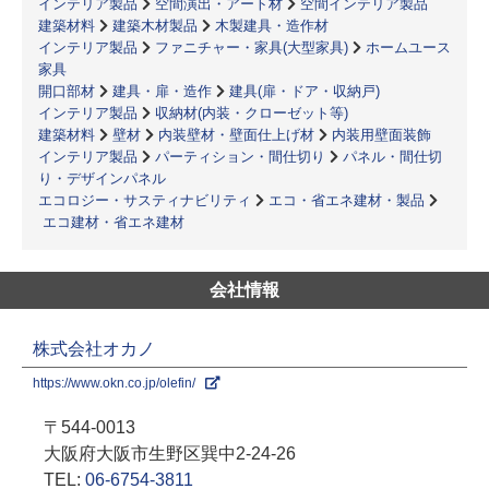
インテリア製品
空間演出・アート材
空間インテリア製品
建築材料
建築木材製品
木製建具・造作材
インテリア製品
ファニチャー・家具(大型家具)
ホームユース
家具
開口部材
建具・扉・造作
建具(扉・ドア・収納戸)
インテリア製品
収納材(内装・クローゼット等)
建築材料
壁材
内装壁材・壁面仕上げ材
内装用壁面装飾
インテリア製品
パーティション・間仕切り
パネル・間仕切
り・デザインパネル
エコロジー・サスティナビリティ
エコ・省エネ建材・製品
エコ建材・省エネ建材
会社情報
株式会社オカノ
https://www.okn.co.jp/olefin/
〒544-0013
大阪府大阪市生野区巽中2-24-26
TEL:
06-6754-3811