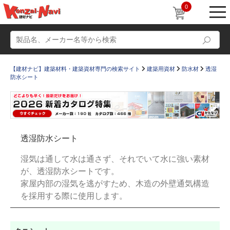
0
【建材ナビ】建築材料・建築資材専門の検索サイト
建築用資材
防水材
透湿
防水シート
動画
ショールーム
透湿防水シート
かたなび
コラム
湿気は通して水は通さず、それでいて水に強い素材
すまいリング
設計士インタビュー
が、透湿防水シートです。
家屋内部の湿気を逃がすため、木造の外壁通気構造
Q＆A
販売・施工代理店募集
を採用する際に使用します。
お気に入り