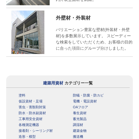
外壁材・外装材
バリエーション豊富な壁材(外装材・外壁
材)を多数展示しています。 スピーディー
な検索をしていただくため、お客様の目的
に合った項目にグループ分けしました。
建築用資材
カテゴリー一覧
塗料
防蟻・防腐・防カビ
仮設資材・足場
電機・電設資材
害虫・害獣剤対策
OAフロア
防水・防水副資材
養生資材
工事用安全資材
蓄光製品
各種測定機器
調湿材
接着剤・シーリング材
建築金物
造形・模型
搬送機