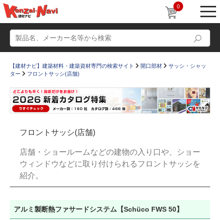
0
【建材ナビ】建築材料・建築資材専門の検索サイト
開口部材
サッシ・シャッ
ター
フロントサッシ(店舗)
動画
ショールーム
フロントサッシ(店舗)
かたなび
コラム
店舗・ショールームなどの建物の入り口や、ショー
すまいリング
設計士インタビュー
ウィンドウなどに取り付けられるフロントサッシを
紹介。
Q＆A
販売・施工代理店募集
お気に入り
アルミ製断熱ファサードシステム【Schüco FWS 50】