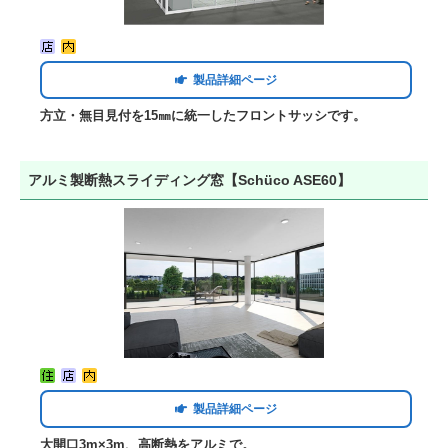
製品詳細ページ
方立・無目見付を15㎜に統一したフロントサッシです。
アルミ製断熱スライディング窓【Schüco ASE60】
製品詳細ページ
大開口3m×3m、高断熱をアルミで。