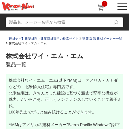
0
【建材ナビ】建築材料・建築資材専門の検索サイト
建築 設備 建材メーカー一覧
株式会社ワイ・エム・エム
株式会社ワイ・エム・エム
製品一覧
動画
ショールーム
株式会社ワイ・エム・エム(以下YMM)は、アメリカ・カナダ
かたなび
コラム
などの「北米輸入住宅」専門店です。
すまいリング
設計士インタビュー
北米住宅は、きちんとした建設に基づく頑丈で堅牢な構造が
魅力。だからこそ、正しくメンテナンスしていくことで親子3
Q＆A
販売・施工代理店募集
代、
100年先までずっと住み続けることができます。
お気に入り
YMMはアメリカの建材メーカー"Sierra Pacific Windows"(以下