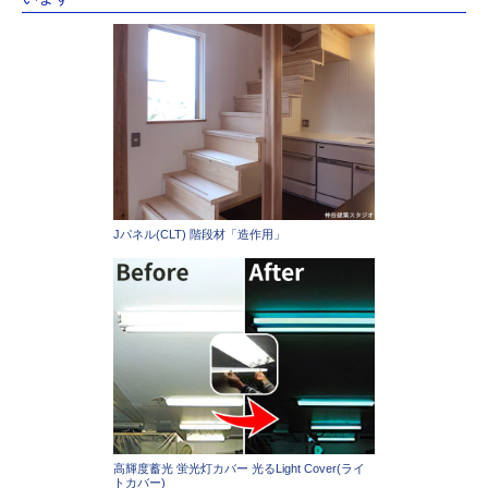
Jパネル(CLT) 階段材「造作用」
高輝度蓄光 蛍光灯カバー 光るLight Cover(ライ
トカバー)