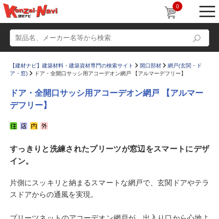
0
【建材ナビ】建築材料・建築資材専門の検索サイト
開口部材
網戸(玄関・ド
ア・窓)
ドア・全開口サッシ用アコーデオン網戸 【アルマーデフリー】
ドア・全開口サッシ用アコーデオン網戸 【アルマー
デフリー】
動画
ショールーム
かたなび
コラム
すっきりと洗練されたプリーツが窓辺をスマートにデザ
すまいリング
設計士インタビュー
イン。
Q＆A
販売・施工代理店募集
片側にスッキリと納まるスマートな網戸で、玄関ドアやテラ
お気に入り
スドアからの通風を実現。
プリーツネットのアコーデオン網戸が、出入り口から心地よ