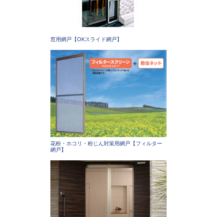
窓用網戸【OKスライド網戸】
花粉・ホコリ・粉じん対策用網戸【フィルター
網戸】