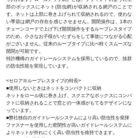
部のボックスにネット(防虫網)が収納される網戸のことで
す。ネットは上部に巻き上げられて収納されるので、使わな
い季節は網戸の存在を感じさせません。開閉操作は、1本の
チェーンコードで上げ下げ開閉操作をするループレスタイプ
のため、小さなお子様がいたずらをして事故につながる心配
がございません。従来のループタイプに比べ軽くスムーズな
開閉が可能です。
特許機構のガイドレールシステムを採用しているので、抜群
の防虫性能を実現しています。
<セロアⅢループレスタイプの特長>
■使用しないときはネットをコンパクトに収納
ネットをロール状に巻き上げ、スクエアなボックスにコンパ
クトに収納されることで窓との一体感がもてるデザインにな
っています。
■弊社独自のガイドレールシステムにより高い防虫性を発揮
ファスナーを使用した密閉性が高いガイドレールシステムに
よりネットが外れにくく高い防虫性を維持できます。