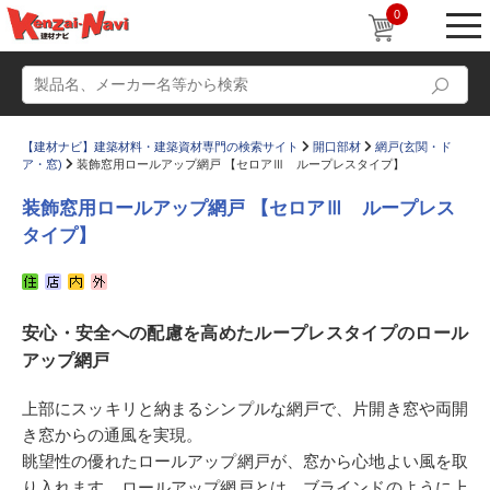
0
【建材ナビ】建築材料・建築資材専門の検索サイト
開口部材
網戸(玄関・ド
ア・窓)
装飾窓用ロールアップ網戸 【セロアⅢ ループレスタイプ】
装飾窓用ロールアップ網戸 【セロアⅢ ループレス
タイプ】
動画
ショールーム
かたなび
コラム
安心・安全への配慮を高めたループレスタイプのロール
すまいリング
設計士インタビュー
アップ網戸
Q＆A
販売・施工代理店募集
上部にスッキリと納まるシンプルな網戸で、片開き窓や両開
お気に入り
き窓からの通風を実現。
眺望性の優れたロールアップ網戸が、窓から心地よい風を取
り入れます。ロールアップ網戸とは、ブラインドのように上