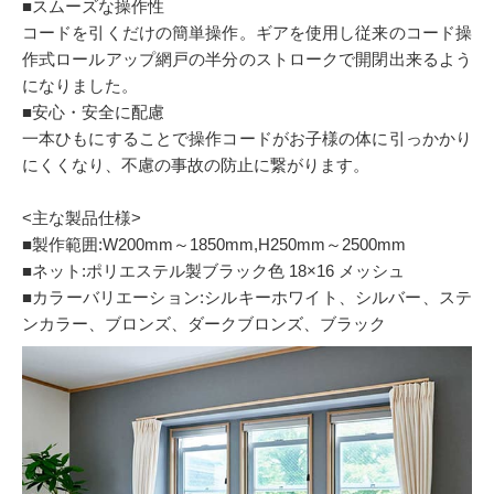
■スムーズな操作性
コードを引くだけの簡単操作。ギアを使用し従来のコード操
作式ロールアップ網戸の半分のストロークで開閉出来るよう
になりました。
■安心・安全に配慮
一本ひもにすることで操作コードがお子様の体に引っかかり
にくくなり、不慮の事故の防止に繋がります。
<主な製品仕様>
■製作範囲:W200mm～1850mm,H250mm～2500mm
■ネット:ポリエステル製ブラック色 18×16 メッシュ
■カラーバリエーション:シルキーホワイト、シルバー、ステ
ンカラー、ブロンズ、ダークブロンズ、ブラック